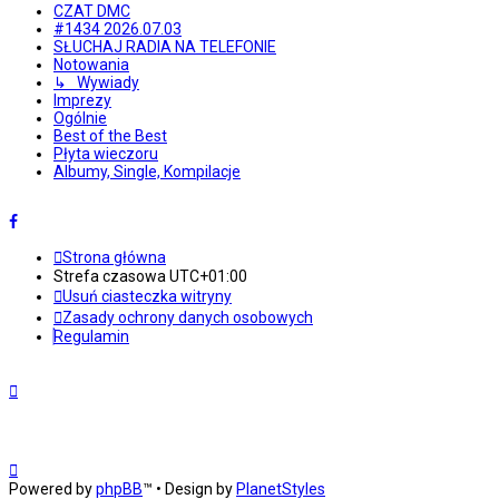
CZAT DMC
#1434 2026.07.03
SŁUCHAJ RADIA NA TELEFONIE
Notowania
↳ Wywiady
Imprezy
Ogólnie
Best of the Best
Płyta wieczoru
Albumy, Single, Kompilacje
Strona główna
Strefa czasowa
UTC+01:00
Usuń ciasteczka witryny
Zasady ochrony danych osobowych
Regulamin
Powered by
phpBB
™
• Design by
PlanetStyles