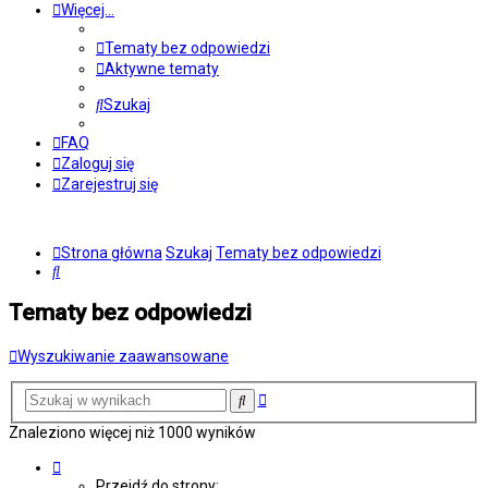
Więcej…
Tematy bez odpowiedzi
Aktywne tematy
Szukaj
FAQ
Zaloguj się
Zarejestruj się
Strona główna
Szukaj
Tematy bez odpowiedzi
Szukaj
Tematy bez odpowiedzi
Wyszukiwanie zaawansowane
Wyszukiwanie
Szukaj
zaawansowane
Znaleziono więcej niż 1000 wyników
Strona
5
Przejdź do strony: