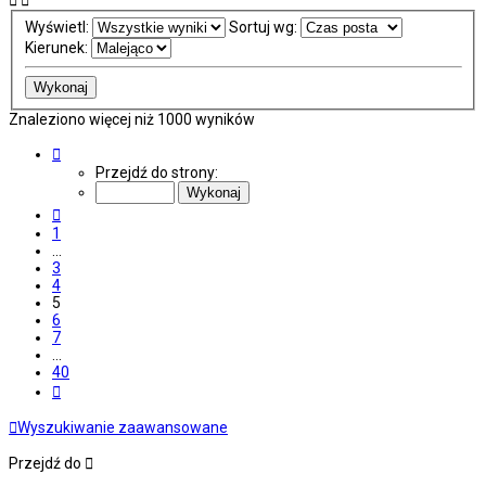
Wyświetl:
Sortuj wg:
Kierunek:
Znaleziono więcej niż 1000 wyników
Strona
5
Przejdź do strony:
z
40
Poprzednia
1
…
3
4
5
6
7
…
40
Następna
Wyszukiwanie zaawansowane
Przejdź do