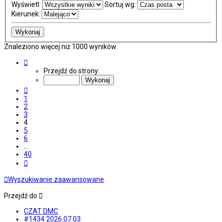
Wyświetl:
Sortuj wg:
Kierunek:
Znaleziono więcej niż 1000 wyników
Strona
4
Przejdź do strony:
z
40
Poprzednia
1
2
3
4
5
6
…
40
Następna
Wyszukiwanie zaawansowane
Przejdź do
CZAT DMC
#1434 2026.07.03