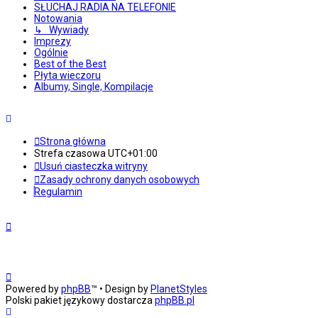
SŁUCHAJ RADIA NA TELEFONIE
Notowania
↳ Wywiady
Imprezy
Ogólnie
Best of the Best
Płyta wieczoru
Albumy, Single, Kompilacje
Strona główna
Strefa czasowa
UTC+01:00
Usuń ciasteczka witryny
Zasady ochrony danych osobowych
Regulamin
Powered by
phpBB
™
• Design by
PlanetStyles
Polski pakiet językowy dostarcza
phpBB.pl