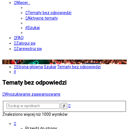
Więcej…
Tematy bez odpowiedzi
Aktywne tematy
Szukaj
FAQ
Zaloguj się
Zarejestruj się
Strona główna
Szukaj
Tematy bez odpowiedzi
Szukaj
Tematy bez odpowiedzi
Wyszukiwanie zaawansowane
Wyszukiwanie
Szukaj
zaawansowane
Znaleziono więcej niż 1000 wyników
Strona
4
Przejdź do strony: