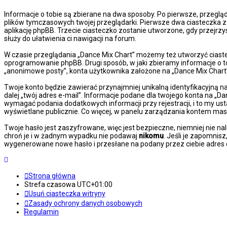
Informacje o tobie są zbierane na dwa sposoby. Po pierwsze, przeglą
plików tymczasowych twojej przeglądarki. Pierwsze dwa ciasteczka za
aplikację phpBB. Trzecie ciasteczko zostanie utworzone, gdy przejrzy
służy do ułatwienia ci nawigacji na forum.
W czasie przeglądania „Dance Mix Chart” możemy też utworzyć ciast
oprogramowanie phpBB. Drugi sposób, w jaki zbieramy informacje o t
„anonimowe posty”, konta użytkownika założone na „Dance Mix Chart” z
Twoje konto będzie zawierać przynajmniej unikalną identyfikacyjną n
dalej „twój adres e-mail”. Informacje podane dla twojego konta na 
wymagać podania dodatkowych informacji przy rejestracji, i to my us
wyświetlane publicznie. Co więcej, w panelu zarządzania kontem ma
Twoje hasło jest zaszyfrowane, więc jest bezpieczne, niemniej nie n
chroń je i w żadnym wypadku nie podawaj
nikomu
. Jeśli je zapomnis
wygenerowane nowe hasło i przesłane na podany przez ciebie adres e
Strona główna
Strefa czasowa
UTC+01:00
Usuń ciasteczka witryny
Zasady ochrony danych osobowych
Regulamin