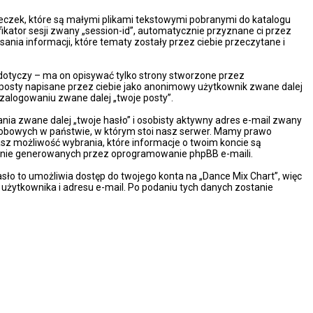
steczek, które są małymi plikami tekstowymi pobranymi do katalogu
ikator sesji zwany „session-id”, automatycznie przyznane ci przez
ania informacji, które tematy zostały przez ciebie przeczytane i
dotyczy – ma on opisywać tylko strony stworzone przez
 posty napisane przez ciebie jako anonimowy użytkownik zwane dalej
 zalogowaniu zwane dalej „twoje posty”.
ia zwane dalej „twoje hasło” i osobisty aktywny adres e-mail zwany
osobowych w państwie, w którym stoi nasz serwer. Mamy prawo
asz możliwość wybrania, które informacje o twoim koncie są
cznie generowanych przez oprogramowanie phpBB e-maili.
sło to umożliwia dostęp do twojego konta na „Dance Mix Chart”, więc
wy użytkownika i adresu e-mail. Po podaniu tych danych zostanie