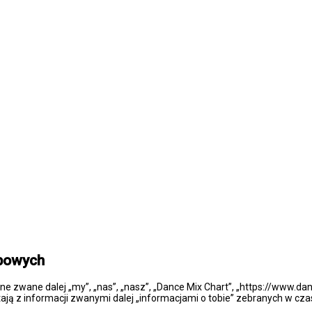
obowych
one zwane dalej „my”, „nas”, „nasz”, „Dance Mix Chart”, „https://www.da
ją z informacji zwanymi dalej „informacjami o tobie” zebranych w czasi