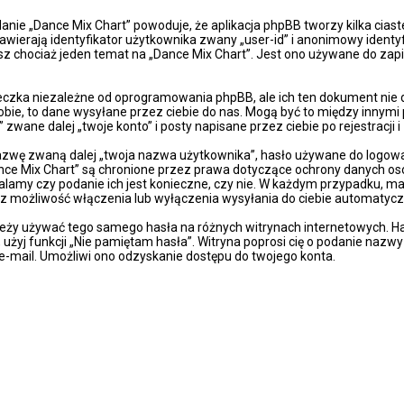
danie „Dance Mix Chart” powoduje, że aplikacja phpBB tworzy kilka cia
wierają identyfikator użytkownika zwany „user-id” i anonimowy identyf
sz chociaż jeden temat na „Dance Mix Chart”. Jest ono używane do zapis
eczka niezależne od oprogramowania phpBB, ale ich ten dokument nie 
obie, to dane wysyłane przez ciebie do nas. Mogą być to między innymi
wane dalej „twoje konto” i posty napisane przez ciebie po rejestracji i
azwę zwaną dalej „twoja nazwa użytkownika”, hasło używane do logowan
„Dance Mix Chart” są chronione przez prawa dotyczące ochrony danych 
talamy czy podanie ich jest konieczne, czy nie. W każdym przypadku, m
sz możliwość włączenia lub wyłączenia wysyłania do ciebie automaty
ależy używać tego samego hasła na różnych witrynach internetowych. Ha
z, użyj funkcji „Nie pamiętam hasła”. Witryna poprosi cię o podanie naz
-mail. Umożliwi ono odzyskanie dostępu do twojego konta.