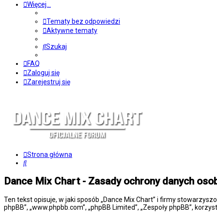
Więcej…
Tematy bez odpowiedzi
Aktywne tematy
Szukaj
FAQ
Zaloguj się
Zarejestruj się
Strona główna
Szukaj
Dance Mix Chart - Zasady ochrony danych os
Ten tekst opisuje, w jaki sposób „Dance Mix Chart” i firmy stowarzysz
phpBB”, „www.phpbb.com”, „phpBB Limited”, „Zespoły phpBB”, korzysta