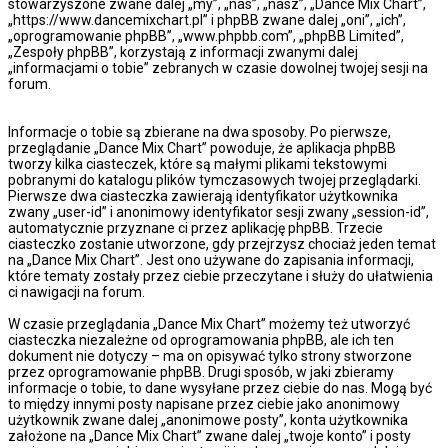
stowarzyszone zwane dalej „my”, „nas”, „nasz”, „Dance Mix Chart”,
„https://www.dancemixchart.pl” i phpBB zwane dalej „oni”, „ich”,
„oprogramowanie phpBB”, „www.phpbb.com”, „phpBB Limited”,
„Zespoły phpBB”, korzystają z informacji zwanymi dalej
„informacjami o tobie” zebranych w czasie dowolnej twojej sesji na
forum.
Informacje o tobie są zbierane na dwa sposoby. Po pierwsze,
przeglądanie „Dance Mix Chart” powoduje, że aplikacja phpBB
tworzy kilka ciasteczek, które są małymi plikami tekstowymi
pobranymi do katalogu plików tymczasowych twojej przeglądarki.
Pierwsze dwa ciasteczka zawierają identyfikator użytkownika
zwany „user-id” i anonimowy identyfikator sesji zwany „session-id”,
automatycznie przyznane ci przez aplikację phpBB. Trzecie
ciasteczko zostanie utworzone, gdy przejrzysz chociaż jeden temat
na „Dance Mix Chart”. Jest ono używane do zapisania informacji,
które tematy zostały przez ciebie przeczytane i służy do ułatwienia
ci nawigacji na forum.
W czasie przeglądania „Dance Mix Chart” możemy też utworzyć
ciasteczka niezależne od oprogramowania phpBB, ale ich ten
dokument nie dotyczy – ma on opisywać tylko strony stworzone
przez oprogramowanie phpBB. Drugi sposób, w jaki zbieramy
informacje o tobie, to dane wysyłane przez ciebie do nas. Mogą być
to między innymi posty napisane przez ciebie jako anonimowy
użytkownik zwane dalej „anonimowe posty”, konta użytkownika
założone na „Dance Mix Chart” zwane dalej „twoje konto” i posty