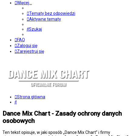
Więcej…
Tematy bez odpowiedzi
Aktywne tematy
Szukaj
FAQ
Zaloguj się
Zarejestruj się
Strona główna
Szukaj
Dance Mix Chart - Zasady ochrony danych
osobowych
Ten tekst opisuje, w jaki sposób „Dance Mix Chart” i firmy