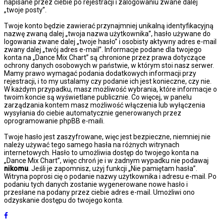
napisane przez ciebie po rejestracji i zalogowaniu zwane dalej
„twoje posty”.
Twoje konto będzie zawierać przynajmniej unikalną identyfikacyjną
nazwę zwaną dalej „twoja nazwa użytkownika”, hasło używane do
logowania zwane dalej „twoje hasło” i osobisty aktywny adres e-mail
zwany dalej „twój adres e-mail”. Informacje podane dla twojego
konta na „Dance Mix Chart” są chronione przez prawa dotyczące
ochrony danych osobowych w państwie, w którym stoi nasz serwer.
Mamy prawo wymagać podania dodatkowych informacji przy
rejestracji, i to my ustalamy czy podanie ich jest konieczne, czy nie.
W każdym przypadku, masz możliwość wybrania, które informacje o
twoim koncie są wyświetlane publicznie. Co więcej, w panelu
zarządzania kontem masz możliwość włączenia lub wyłączenia
wysyłania do ciebie automatycznie generowanych przez
oprogramowanie phpBB e-maili.
Twoje hasło jest zaszyfrowane, więc jest bezpieczne, niemniej nie
należy używać tego samego hasła na różnych witrynach
internetowych. Hasło to umożliwia dostęp do twojego konta na
„Dance Mix Chart”, więc chroń je i w żadnym wypadku nie podawaj
nikomu
. Jeśli je zapomnisz, użyj funkcji „Nie pamiętam hasła”.
Witryna poprosi cię o podanie nazwy użytkownika i adresu e-mail. Po
podaniu tych danych zostanie wygenerowane nowe hasło i
przesłane na podany przez ciebie adres e-mail. Umożliwi ono
odzyskanie dostępu do twojego konta.