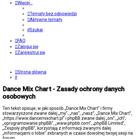
Więcej…
Tematy bez odpowiedzi
Aktywne tematy
Szukaj
FAQ
Zaloguj się
Zarejestruj się
Strona główna
Szukaj
Dance Mix Chart - Zasady ochrony danych
osobowych
Ten tekst opisuje, w jaki sposób „Dance Mix Chart” i firmy
stowarzyszone zwane dalej „my”, „nas”, „nasz”, „Dance Mix Chart”,
„https://www.dancemixchart.pl” i phpBB zwane dalej „oni”, „ich”,
„oprogramowanie phpBB”, „www.phpbb.com”, „phpBB Limited”,
„Zespoły phpBB”, korzystają z informacji zwanymi dalej
„informacjami o tobie” zebranych w czasie dowolnej twojej sesji na
forum.