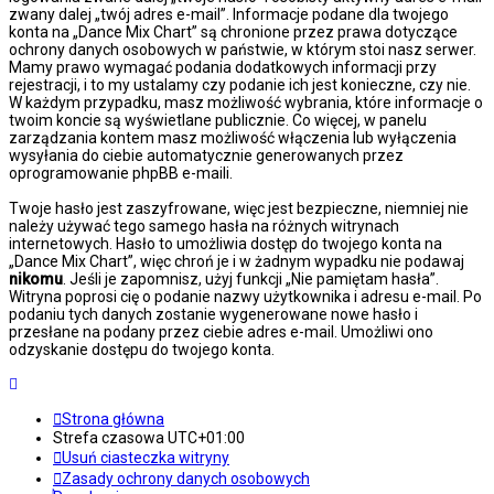
zwany dalej „twój adres e-mail”. Informacje podane dla twojego
konta na „Dance Mix Chart” są chronione przez prawa dotyczące
ochrony danych osobowych w państwie, w którym stoi nasz serwer.
Mamy prawo wymagać podania dodatkowych informacji przy
rejestracji, i to my ustalamy czy podanie ich jest konieczne, czy nie.
W każdym przypadku, masz możliwość wybrania, które informacje o
twoim koncie są wyświetlane publicznie. Co więcej, w panelu
zarządzania kontem masz możliwość włączenia lub wyłączenia
wysyłania do ciebie automatycznie generowanych przez
oprogramowanie phpBB e-maili.
Twoje hasło jest zaszyfrowane, więc jest bezpieczne, niemniej nie
należy używać tego samego hasła na różnych witrynach
internetowych. Hasło to umożliwia dostęp do twojego konta na
„Dance Mix Chart”, więc chroń je i w żadnym wypadku nie podawaj
nikomu
. Jeśli je zapomnisz, użyj funkcji „Nie pamiętam hasła”.
Witryna poprosi cię o podanie nazwy użytkownika i adresu e-mail. Po
podaniu tych danych zostanie wygenerowane nowe hasło i
przesłane na podany przez ciebie adres e-mail. Umożliwi ono
odzyskanie dostępu do twojego konta.
Strona główna
Strefa czasowa
UTC+01:00
Usuń ciasteczka witryny
Zasady ochrony danych osobowych