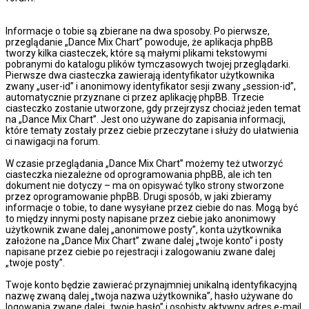
Informacje o tobie są zbierane na dwa sposoby. Po pierwsze,
przeglądanie „Dance Mix Chart” powoduje, że aplikacja phpBB
tworzy kilka ciasteczek, które są małymi plikami tekstowymi
pobranymi do katalogu plików tymczasowych twojej przeglądarki.
Pierwsze dwa ciasteczka zawierają identyfikator użytkownika
zwany „user-id” i anonimowy identyfikator sesji zwany „session-id”,
automatycznie przyznane ci przez aplikację phpBB. Trzecie
ciasteczko zostanie utworzone, gdy przejrzysz chociaż jeden temat
na „Dance Mix Chart”. Jest ono używane do zapisania informacji,
które tematy zostały przez ciebie przeczytane i służy do ułatwienia
ci nawigacji na forum.
W czasie przeglądania „Dance Mix Chart” możemy też utworzyć
ciasteczka niezależne od oprogramowania phpBB, ale ich ten
dokument nie dotyczy – ma on opisywać tylko strony stworzone
przez oprogramowanie phpBB. Drugi sposób, w jaki zbieramy
informacje o tobie, to dane wysyłane przez ciebie do nas. Mogą być
to między innymi posty napisane przez ciebie jako anonimowy
użytkownik zwane dalej „anonimowe posty”, konta użytkownika
założone na „Dance Mix Chart” zwane dalej „twoje konto” i posty
napisane przez ciebie po rejestracji i zalogowaniu zwane dalej
„twoje posty”.
Twoje konto będzie zawierać przynajmniej unikalną identyfikacyjną
nazwę zwaną dalej „twoja nazwa użytkownika”, hasło używane do
logowania zwane dalej „twoje hasło” i osobisty aktywny adres e-mail