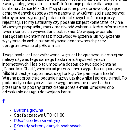
zwany dalej „twój adres e-mail”. Informacje podane dla twojego
konta na „Dance Mix Chart” są chronione przez prawa dotyczące
ochrony danych osobowych w państwie, w którym stoi nasz serwer.
Mamy prawo wymagać podania dodatkowych informacji przy
rejestracji, i to my ustalamy czy podanie ich jest konieczne, czy nie.
W każdym przypadku, masz możliwość wybrania, które informacje o
twoim koncie są wyświetlane publicznie. Co więcej, w panelu
zarządzania kontem masz możliwość włączenia lub wyłączenia
wysyłania do ciebie automatycznie generowanych przez
oprogramowanie phpBB e-maili.
Twoje hasło jest zaszyfrowane, więc jest bezpieczne, niemniej nie
należy używać tego samego hasła na różnych witrynach
internetowych. Hasło to umożliwia dostęp do twojego konta na
„Dance Mix Chart”, więc chroń je i w żadnym wypadku nie podawaj
nikomu
. Jeśli je zapomnisz, użyj funkcji „Nie pamiętam hasła”.
Witryna poprosi cię o podanie nazwy użytkownika i adresu e-mail. Po
podaniu tych danych zostanie wygenerowane nowe hasło i
przesłane na podany przez ciebie adres e-mail. Umożliwi ono
odzyskanie dostępu do twojego konta.
Strona główna
Strefa czasowa
UTC+01:00
Usuń ciasteczka witryny
Zasady ochrony danych osobowych