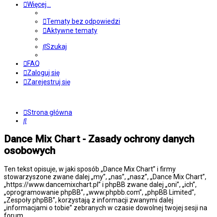
Więcej…
Tematy bez odpowiedzi
Aktywne tematy
Szukaj
FAQ
Zaloguj się
Zarejestruj się
Strona główna
Szukaj
Dance Mix Chart - Zasady ochrony danych
osobowych
Ten tekst opisuje, w jaki sposób „Dance Mix Chart” i firmy
stowarzyszone zwane dalej „my”, „nas”, „nasz”, „Dance Mix Chart”,
„https://www.dancemixchart.pl” i phpBB zwane dalej „oni”, „ich”,
„oprogramowanie phpBB”, „www.phpbb.com”, „phpBB Limited”,
„Zespoły phpBB”, korzystają z informacji zwanymi dalej
„informacjami o tobie” zebranych w czasie dowolnej twojej sesji na
forum.