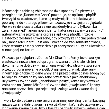
Informacje o tobie są zbierane na dwa sposoby. Po pierwsze,
przeglądanie „Dance Mix Chart” powoduje, że aplikacja phpBB
tworzy kilka ciasteczek, które są małymi plikami tekstowymi
pobranymi do katalogu plików tymczasowych twojej przeglądarki.
Pierwsze dwa ciasteczka zawierają identyfikator użytkownika
zwany „user-id” i anonimowy identyfikator sesji zwany „session-id”,
automatycznie przyznane ci przez aplikację phpBB. Trzecie
ciasteczko zostanie utworzone, gdy przejrzysz chociaż jeden temat
na „Dance Mix Chart”. Jest ono używane do zapisania informacji,
które tematy zostały przez ciebie przeczytane i służy do ułatwienia
ci nawigacji na forum.
W czasie przeglądania „Dance Mix Chart” możemy też utworzyć
ciasteczka niezależne od oprogramowania phpBB, ale ich ten
dokument nie dotyczy – ma on opisywać tylko strony stworzone
przez oprogramowanie phpBB. Drugi sposób, w jaki zbieramy
informacje o tobie, to dane wysyłane przez ciebie do nas. Mogą być
to między innymi posty napisane przez ciebie jako anonimowy
użytkownik zwane dalej „anonimowe posty”, konta użytkownika
założone na „Dance Mix Chart” zwane dalej „twoje konto” i posty
napisane przez ciebie po rejestracji i zalogowaniu zwane dalej
„twoje posty”.
Twoje konto będzie zawierać przynajmniej unikalną identyfikacyjną
nazwę zwaną dalej „twoja nazwa użytkownika”, hasło używane do
logowania zwane dalej „twoje hasło” i osobisty aktywny adres e-mail