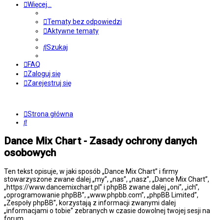
Więcej…
Tematy bez odpowiedzi
Aktywne tematy
Szukaj
FAQ
Zaloguj się
Zarejestruj się
Strona główna
Szukaj
Dance Mix Chart - Zasady ochrony danych
osobowych
Ten tekst opisuje, w jaki sposób „Dance Mix Chart” i firmy
stowarzyszone zwane dalej „my”, „nas”, „nasz”, „Dance Mix Chart”,
„https://www.dancemixchart.pl” i phpBB zwane dalej „oni”, „ich”,
„oprogramowanie phpBB”, „www.phpbb.com”, „phpBB Limited”,
„Zespoły phpBB”, korzystają z informacji zwanymi dalej
„informacjami o tobie” zebranych w czasie dowolnej twojej sesji na
forum.