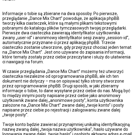
Informacje o tobie są zbierane na dwa sposoby. Po pierwsze,
przeglądanie „Dance Mix Chart” powoduje, że aplikacja phpBB
tworzy kilka ciasteczek, które są małymi plikami tekstowymi
pobranymi do katalogu plików tymczasowych twojej przeglądarki.
Pierwsze dwa ciasteczka zawierają identyfikator użytkownika
zwany „user-id” i anonimowy identyfikator sesji zwany „session-id”,
automatycznie przyznane ci przez aplikację phpBB. Trzecie
ciasteczko zostanie utworzone, gdy przejrzysz chociaż jeden temat
na „Dance Mix Chart”. Jest ono używane do zapisania informacji,
które tematy zostały przez ciebie przeczytane i służy do ułatwienia
ci nawigacji na forum.
W czasie przeglądania „Dance Mix Chart” możemy też utworzyć
ciasteczka niezależne od oprogramowania phpBB, ale ich ten
dokument nie dotyczy – ma on opisywać tylko strony stworzone
przez oprogramowanie phpBB. Drugi sposób, w jaki zbieramy
informacje o tobie, to dane wysyłane przez ciebie do nas. Mogą być
to między innymi posty napisane przez ciebie jako anonimowy
użytkownik zwane dalej „anonimowe posty”, konta użytkownika
założone na „Dance Mix Chart” zwane dalej „twoje konto” i posty
napisane przez ciebie po rejestracji i zalogowaniu zwane dalej
„twoje posty”.
Twoje konto będzie zawierać przynajmniej unikalną identyfikacyjną
nazwę zwaną dalej „twoja nazwa użytkownika”, hasło używane do
logowania zwane dalej „twoje hasło” i osobisty aktywny adres e-mail