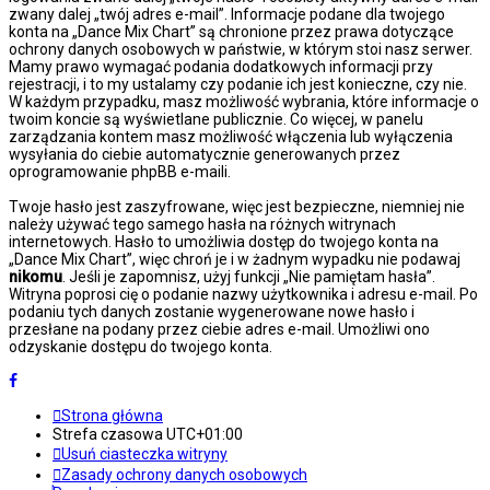
zwany dalej „twój adres e-mail”. Informacje podane dla twojego
konta na „Dance Mix Chart” są chronione przez prawa dotyczące
ochrony danych osobowych w państwie, w którym stoi nasz serwer.
Mamy prawo wymagać podania dodatkowych informacji przy
rejestracji, i to my ustalamy czy podanie ich jest konieczne, czy nie.
W każdym przypadku, masz możliwość wybrania, które informacje o
twoim koncie są wyświetlane publicznie. Co więcej, w panelu
zarządzania kontem masz możliwość włączenia lub wyłączenia
wysyłania do ciebie automatycznie generowanych przez
oprogramowanie phpBB e-maili.
Twoje hasło jest zaszyfrowane, więc jest bezpieczne, niemniej nie
należy używać tego samego hasła na różnych witrynach
internetowych. Hasło to umożliwia dostęp do twojego konta na
„Dance Mix Chart”, więc chroń je i w żadnym wypadku nie podawaj
nikomu
. Jeśli je zapomnisz, użyj funkcji „Nie pamiętam hasła”.
Witryna poprosi cię o podanie nazwy użytkownika i adresu e-mail. Po
podaniu tych danych zostanie wygenerowane nowe hasło i
przesłane na podany przez ciebie adres e-mail. Umożliwi ono
odzyskanie dostępu do twojego konta.
Strona główna
Strefa czasowa
UTC+01:00
Usuń ciasteczka witryny
Zasady ochrony danych osobowych