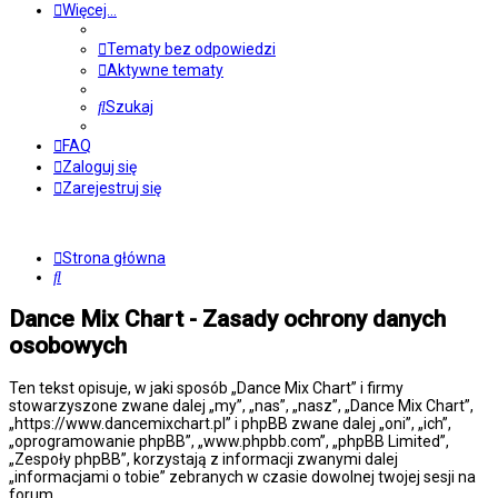
Więcej…
Tematy bez odpowiedzi
Aktywne tematy
Szukaj
FAQ
Zaloguj się
Zarejestruj się
Strona główna
Szukaj
Dance Mix Chart - Zasady ochrony danych
osobowych
Ten tekst opisuje, w jaki sposób „Dance Mix Chart” i firmy
stowarzyszone zwane dalej „my”, „nas”, „nasz”, „Dance Mix Chart”,
„https://www.dancemixchart.pl” i phpBB zwane dalej „oni”, „ich”,
„oprogramowanie phpBB”, „www.phpbb.com”, „phpBB Limited”,
„Zespoły phpBB”, korzystają z informacji zwanymi dalej
„informacjami o tobie” zebranych w czasie dowolnej twojej sesji na
forum.