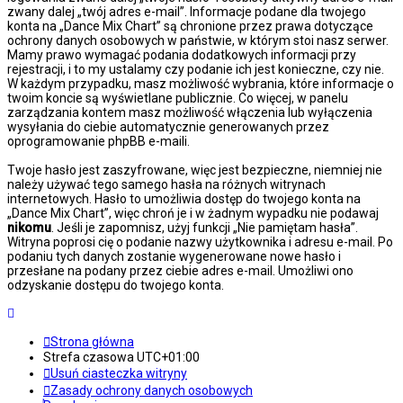
zwany dalej „twój adres e-mail”. Informacje podane dla twojego
konta na „Dance Mix Chart” są chronione przez prawa dotyczące
ochrony danych osobowych w państwie, w którym stoi nasz serwer.
Mamy prawo wymagać podania dodatkowych informacji przy
rejestracji, i to my ustalamy czy podanie ich jest konieczne, czy nie.
W każdym przypadku, masz możliwość wybrania, które informacje o
twoim koncie są wyświetlane publicznie. Co więcej, w panelu
zarządzania kontem masz możliwość włączenia lub wyłączenia
wysyłania do ciebie automatycznie generowanych przez
oprogramowanie phpBB e-maili.
Twoje hasło jest zaszyfrowane, więc jest bezpieczne, niemniej nie
należy używać tego samego hasła na różnych witrynach
internetowych. Hasło to umożliwia dostęp do twojego konta na
„Dance Mix Chart”, więc chroń je i w żadnym wypadku nie podawaj
nikomu
. Jeśli je zapomnisz, użyj funkcji „Nie pamiętam hasła”.
Witryna poprosi cię o podanie nazwy użytkownika i adresu e-mail. Po
podaniu tych danych zostanie wygenerowane nowe hasło i
przesłane na podany przez ciebie adres e-mail. Umożliwi ono
odzyskanie dostępu do twojego konta.
Strona główna
Strefa czasowa
UTC+01:00
Usuń ciasteczka witryny
Zasady ochrony danych osobowych