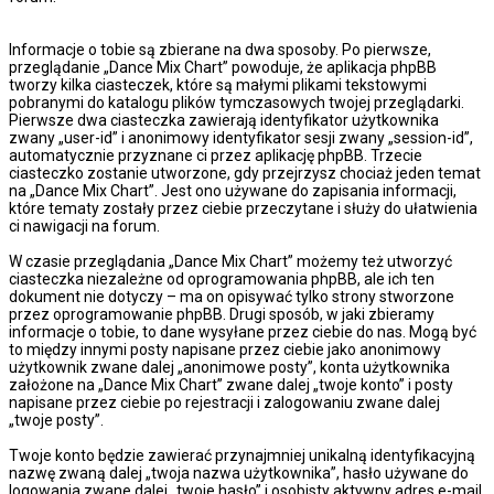
Informacje o tobie są zbierane na dwa sposoby. Po pierwsze,
przeglądanie „Dance Mix Chart” powoduje, że aplikacja phpBB
tworzy kilka ciasteczek, które są małymi plikami tekstowymi
pobranymi do katalogu plików tymczasowych twojej przeglądarki.
Pierwsze dwa ciasteczka zawierają identyfikator użytkownika
zwany „user-id” i anonimowy identyfikator sesji zwany „session-id”,
automatycznie przyznane ci przez aplikację phpBB. Trzecie
ciasteczko zostanie utworzone, gdy przejrzysz chociaż jeden temat
na „Dance Mix Chart”. Jest ono używane do zapisania informacji,
które tematy zostały przez ciebie przeczytane i służy do ułatwienia
ci nawigacji na forum.
W czasie przeglądania „Dance Mix Chart” możemy też utworzyć
ciasteczka niezależne od oprogramowania phpBB, ale ich ten
dokument nie dotyczy – ma on opisywać tylko strony stworzone
przez oprogramowanie phpBB. Drugi sposób, w jaki zbieramy
informacje o tobie, to dane wysyłane przez ciebie do nas. Mogą być
to między innymi posty napisane przez ciebie jako anonimowy
użytkownik zwane dalej „anonimowe posty”, konta użytkownika
założone na „Dance Mix Chart” zwane dalej „twoje konto” i posty
napisane przez ciebie po rejestracji i zalogowaniu zwane dalej
„twoje posty”.
Twoje konto będzie zawierać przynajmniej unikalną identyfikacyjną
nazwę zwaną dalej „twoja nazwa użytkownika”, hasło używane do
logowania zwane dalej „twoje hasło” i osobisty aktywny adres e-mail