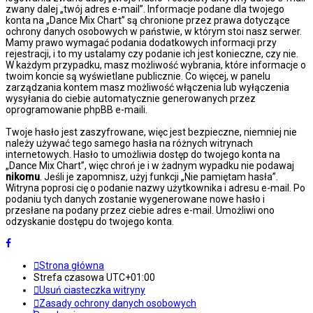
zwany dalej „twój adres e-mail”. Informacje podane dla twojego
konta na „Dance Mix Chart” są chronione przez prawa dotyczące
ochrony danych osobowych w państwie, w którym stoi nasz serwer.
Mamy prawo wymagać podania dodatkowych informacji przy
rejestracji, i to my ustalamy czy podanie ich jest konieczne, czy nie.
W każdym przypadku, masz możliwość wybrania, które informacje o
twoim koncie są wyświetlane publicznie. Co więcej, w panelu
zarządzania kontem masz możliwość włączenia lub wyłączenia
wysyłania do ciebie automatycznie generowanych przez
oprogramowanie phpBB e-maili.
Twoje hasło jest zaszyfrowane, więc jest bezpieczne, niemniej nie
należy używać tego samego hasła na różnych witrynach
internetowych. Hasło to umożliwia dostęp do twojego konta na
„Dance Mix Chart”, więc chroń je i w żadnym wypadku nie podawaj
nikomu
. Jeśli je zapomnisz, użyj funkcji „Nie pamiętam hasła”.
Witryna poprosi cię o podanie nazwy użytkownika i adresu e-mail. Po
podaniu tych danych zostanie wygenerowane nowe hasło i
przesłane na podany przez ciebie adres e-mail. Umożliwi ono
odzyskanie dostępu do twojego konta.
Strona główna
Strefa czasowa
UTC+01:00
Usuń ciasteczka witryny
Zasady ochrony danych osobowych