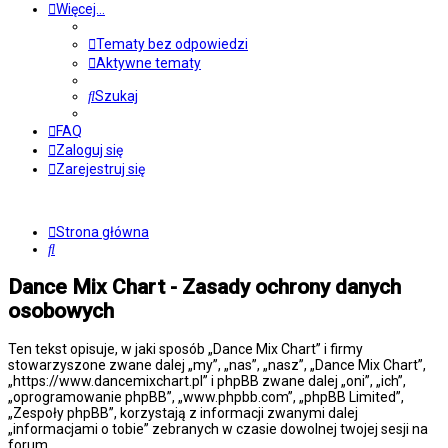
Więcej…
Tematy bez odpowiedzi
Aktywne tematy
Szukaj
FAQ
Zaloguj się
Zarejestruj się
Strona główna
Szukaj
Dance Mix Chart - Zasady ochrony danych
osobowych
Ten tekst opisuje, w jaki sposób „Dance Mix Chart” i firmy
stowarzyszone zwane dalej „my”, „nas”, „nasz”, „Dance Mix Chart”,
„https://www.dancemixchart.pl” i phpBB zwane dalej „oni”, „ich”,
„oprogramowanie phpBB”, „www.phpbb.com”, „phpBB Limited”,
„Zespoły phpBB”, korzystają z informacji zwanymi dalej
„informacjami o tobie” zebranych w czasie dowolnej twojej sesji na
forum.