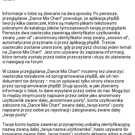
Informacje o tobie są zbierane na dwa sposoby. Po pierwsze,
przeglądanie „Dance Mix Chart” powoduje, że aplikacja phpBB
tworzy kilka ciasteczek, które są małymi plikami tekstowymi
pobranymi do katalogu plików tymczasowych twojej przeglądarki.
Pierwsze dwa ciasteczka zawierają identyfikator użytkownika
zwany „user-id” i anonimowy identyfikator sesji zwany „session-id”,
automatycznie przyznane ci przez aplikację phpBB. Trzecie
ciasteczko zostanie utworzone, gdy przejrzysz chociaż jeden temat
na „Dance Mix Chart”. Jest ono używane do zapisania informacji,
które tematy zostały przez ciebie przeczytane i służy do ułatwienia
ci nawigacji na forum.
W czasie przeglądania „Dance Mix Chart” możemy też utworzyć
ciasteczka niezależne od oprogramowania phpBB, ale ich ten
dokument nie dotyczy – ma on opisywać tylko strony stworzone
przez oprogramowanie phpBB. Drugi sposób, w jaki zbieramy
informacje o tobie, to dane wysyłane przez ciebie do nas. Mogą być
to między innymi posty napisane przez ciebie jako anonimowy
użytkownik zwane dalej „anonimowe posty”, konta użytkownika
założone na „Dance Mix Chart” zwane dalej „twoje konto” i posty
napisane przez ciebie po rejestracji i zalogowaniu zwane dalej
„twoje posty”.
Twoje konto będzie zawierać przynajmniej unikalną identyfikacyjną
nazwę zwaną dalej „twoja nazwa użytkownika”, hasło używane do
logowania zwane dalej „twoje hasło” i osobisty aktywny adres e-mail