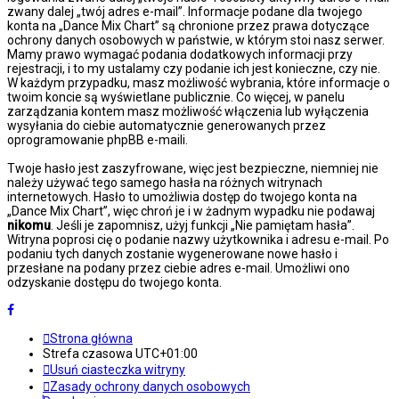
zwany dalej „twój adres e-mail”. Informacje podane dla twojego
konta na „Dance Mix Chart” są chronione przez prawa dotyczące
ochrony danych osobowych w państwie, w którym stoi nasz serwer.
Mamy prawo wymagać podania dodatkowych informacji przy
rejestracji, i to my ustalamy czy podanie ich jest konieczne, czy nie.
W każdym przypadku, masz możliwość wybrania, które informacje o
twoim koncie są wyświetlane publicznie. Co więcej, w panelu
zarządzania kontem masz możliwość włączenia lub wyłączenia
wysyłania do ciebie automatycznie generowanych przez
oprogramowanie phpBB e-maili.
Twoje hasło jest zaszyfrowane, więc jest bezpieczne, niemniej nie
należy używać tego samego hasła na różnych witrynach
internetowych. Hasło to umożliwia dostęp do twojego konta na
„Dance Mix Chart”, więc chroń je i w żadnym wypadku nie podawaj
nikomu
. Jeśli je zapomnisz, użyj funkcji „Nie pamiętam hasła”.
Witryna poprosi cię o podanie nazwy użytkownika i adresu e-mail. Po
podaniu tych danych zostanie wygenerowane nowe hasło i
przesłane na podany przez ciebie adres e-mail. Umożliwi ono
odzyskanie dostępu do twojego konta.
Strona główna
Strefa czasowa
UTC+01:00
Usuń ciasteczka witryny
Zasady ochrony danych osobowych