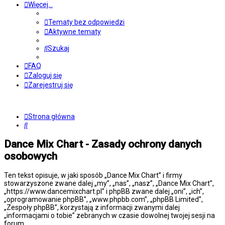
Więcej…
Tematy bez odpowiedzi
Aktywne tematy
Szukaj
FAQ
Zaloguj się
Zarejestruj się
Strona główna
Szukaj
Dance Mix Chart - Zasady ochrony danych
osobowych
Ten tekst opisuje, w jaki sposób „Dance Mix Chart” i firmy
stowarzyszone zwane dalej „my”, „nas”, „nasz”, „Dance Mix Chart”,
„https://www.dancemixchart.pl” i phpBB zwane dalej „oni”, „ich”,
„oprogramowanie phpBB”, „www.phpbb.com”, „phpBB Limited”,
„Zespoły phpBB”, korzystają z informacji zwanymi dalej
„informacjami o tobie” zebranych w czasie dowolnej twojej sesji na
forum.