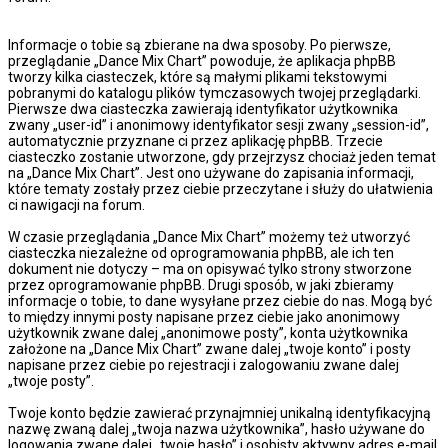
Informacje o tobie są zbierane na dwa sposoby. Po pierwsze,
przeglądanie „Dance Mix Chart” powoduje, że aplikacja phpBB
tworzy kilka ciasteczek, które są małymi plikami tekstowymi
pobranymi do katalogu plików tymczasowych twojej przeglądarki.
Pierwsze dwa ciasteczka zawierają identyfikator użytkownika
zwany „user-id” i anonimowy identyfikator sesji zwany „session-id”,
automatycznie przyznane ci przez aplikację phpBB. Trzecie
ciasteczko zostanie utworzone, gdy przejrzysz chociaż jeden temat
na „Dance Mix Chart”. Jest ono używane do zapisania informacji,
które tematy zostały przez ciebie przeczytane i służy do ułatwienia
ci nawigacji na forum.
W czasie przeglądania „Dance Mix Chart” możemy też utworzyć
ciasteczka niezależne od oprogramowania phpBB, ale ich ten
dokument nie dotyczy – ma on opisywać tylko strony stworzone
przez oprogramowanie phpBB. Drugi sposób, w jaki zbieramy
informacje o tobie, to dane wysyłane przez ciebie do nas. Mogą być
to między innymi posty napisane przez ciebie jako anonimowy
użytkownik zwane dalej „anonimowe posty”, konta użytkownika
założone na „Dance Mix Chart” zwane dalej „twoje konto” i posty
napisane przez ciebie po rejestracji i zalogowaniu zwane dalej
„twoje posty”.
Twoje konto będzie zawierać przynajmniej unikalną identyfikacyjną
nazwę zwaną dalej „twoja nazwa użytkownika”, hasło używane do
logowania zwane dalej „twoje hasło” i osobisty aktywny adres e-mail