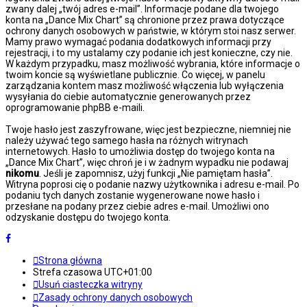
zwany dalej „twój adres e-mail”. Informacje podane dla twojego
konta na „Dance Mix Chart” są chronione przez prawa dotyczące
ochrony danych osobowych w państwie, w którym stoi nasz serwer.
Mamy prawo wymagać podania dodatkowych informacji przy
rejestracji, i to my ustalamy czy podanie ich jest konieczne, czy nie.
W każdym przypadku, masz możliwość wybrania, które informacje o
twoim koncie są wyświetlane publicznie. Co więcej, w panelu
zarządzania kontem masz możliwość włączenia lub wyłączenia
wysyłania do ciebie automatycznie generowanych przez
oprogramowanie phpBB e-maili.
Twoje hasło jest zaszyfrowane, więc jest bezpieczne, niemniej nie
należy używać tego samego hasła na różnych witrynach
internetowych. Hasło to umożliwia dostęp do twojego konta na
„Dance Mix Chart”, więc chroń je i w żadnym wypadku nie podawaj
nikomu
. Jeśli je zapomnisz, użyj funkcji „Nie pamiętam hasła”.
Witryna poprosi cię o podanie nazwy użytkownika i adresu e-mail. Po
podaniu tych danych zostanie wygenerowane nowe hasło i
przesłane na podany przez ciebie adres e-mail. Umożliwi ono
odzyskanie dostępu do twojego konta.
Strona główna
Strefa czasowa
UTC+01:00
Usuń ciasteczka witryny
Zasady ochrony danych osobowych