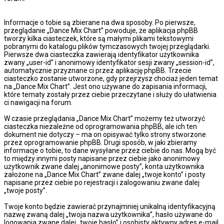
Informacje o tobie są zbierane na dwa sposoby. Po pierwsze,
przeglądanie „Dance Mix Chart” powoduje, że aplikacja phpBB
tworzy kilka ciasteczek, które są małymi plikami tekstowymi
pobranymi do katalogu plików tymczasowych twojej przeglądarki.
Pierwsze dwa ciasteczka zawierają identyfikator użytkownika
zwany „user-id” i anonimowy identyfikator sesji zwany „session-id”,
automatycznie przyznane ci przez aplikację phpBB. Trzecie
ciasteczko zostanie utworzone, gdy przejrzysz chociaż jeden temat
na „Dance Mix Chart”. Jest ono używane do zapisania informacji,
które tematy zostały przez ciebie przeczytane i służy do ułatwienia
ci nawigacji na forum.
W czasie przeglądania „Dance Mix Chart” możemy też utworzyć
ciasteczka niezależne od oprogramowania phpBB, ale ich ten
dokument nie dotyczy – ma on opisywać tylko strony stworzone
przez oprogramowanie phpBB. Drugi sposób, w jaki zbieramy
informacje o tobie, to dane wysyłane przez ciebie do nas. Mogą być
to między innymi posty napisane przez ciebie jako anonimowy
użytkownik zwane dalej „anonimowe posty”, konta użytkownika
założone na „Dance Mix Chart” zwane dalej „twoje konto” i posty
napisane przez ciebie po rejestracji i zalogowaniu zwane dalej
„twoje posty”.
Twoje konto będzie zawierać przynajmniej unikalną identyfikacyjną
nazwę zwaną dalej „twoja nazwa użytkownika”, hasło używane do
logowania zwane dalej „twoje hasło” i osobisty aktywny adres e-mail