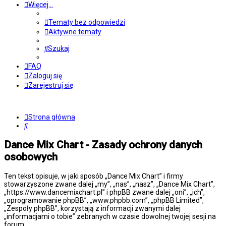
Więcej…
Tematy bez odpowiedzi
Aktywne tematy
Szukaj
FAQ
Zaloguj się
Zarejestruj się
Strona główna
Szukaj
Dance Mix Chart - Zasady ochrony danych
osobowych
Ten tekst opisuje, w jaki sposób „Dance Mix Chart” i firmy
stowarzyszone zwane dalej „my”, „nas”, „nasz”, „Dance Mix Chart”,
„https://www.dancemixchart.pl” i phpBB zwane dalej „oni”, „ich”,
„oprogramowanie phpBB”, „www.phpbb.com”, „phpBB Limited”,
„Zespoły phpBB”, korzystają z informacji zwanymi dalej
„informacjami o tobie” zebranych w czasie dowolnej twojej sesji na
forum.