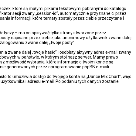
steczek, które są małymi plikami tekstowymi pobranymi do katalogu
ikator sesji zwany „session-id”, automatycznie przyznane ci przez
ania informacji, które tematy zostały przez ciebie przeczytane i
dotyczy – ma on opisywać tylko strony stworzone przez
 posty napisane przez ciebie jako anonimowy użytkownik zwane dalej
 zalogowaniu zwane dalej „twoje posty”.
ia zwane dalej „twoje hasło” i osobisty aktywny adres e-mail zwany
osobowych w państwie, w którym stoi nasz serwer. Mamy prawo
asz możliwość wybrania, które informacje o twoim koncie są
cznie generowanych przez oprogramowanie phpBB e-maili.
sło to umożliwia dostęp do twojego konta na „Dance Mix Chart”, więc
wy użytkownika i adresu e-mail. Po podaniu tych danych zostanie