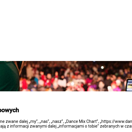
obowych
one zwane dalej „my”, „nas”, „nasz”, „Dance Mix Chart”, „https://www.da
ją z informacji zwanymi dalej „informacjami o tobie” zebranych w czasi