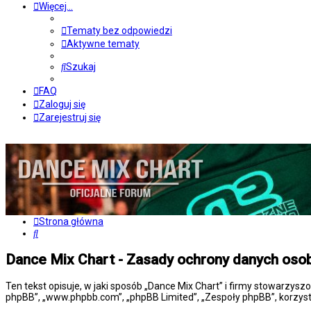
Więcej…
Tematy bez odpowiedzi
Aktywne tematy
Szukaj
FAQ
Zaloguj się
Zarejestruj się
Strona główna
Szukaj
Dance Mix Chart - Zasady ochrony danych os
Ten tekst opisuje, w jaki sposób „Dance Mix Chart” i firmy stowarzysz
phpBB”, „www.phpbb.com”, „phpBB Limited”, „Zespoły phpBB”, korzysta