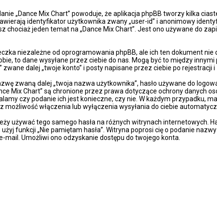
danie „Dance Mix Chart” powoduje, że aplikacja phpBB tworzy kilka cia
wierają identyfikator użytkownika zwany „user-id” i anonimowy identyf
sz chociaż jeden temat na „Dance Mix Chart”. Jest ono używane do zapis
eczka niezależne od oprogramowania phpBB, ale ich ten dokument nie 
obie, to dane wysyłane przez ciebie do nas. Mogą być to między innymi
wane dalej „twoje konto” i posty napisane przez ciebie po rejestracji i
azwę zwaną dalej „twoja nazwa użytkownika”, hasło używane do logowan
„Dance Mix Chart” są chronione przez prawa dotyczące ochrony danych 
talamy czy podanie ich jest konieczne, czy nie. W każdym przypadku, m
sz możliwość włączenia lub wyłączenia wysyłania do ciebie automaty
ależy używać tego samego hasła na różnych witrynach internetowych. Ha
z, użyj funkcji „Nie pamiętam hasła”. Witryna poprosi cię o podanie naz
-mail. Umożliwi ono odzyskanie dostępu do twojego konta.