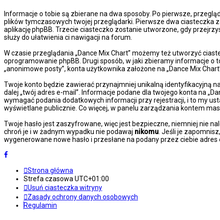
Informacje o tobie są zbierane na dwa sposoby. Po pierwsze, przeglą
plików tymczasowych twojej przeglądarki. Pierwsze dwa ciasteczka za
aplikację phpBB. Trzecie ciasteczko zostanie utworzone, gdy przejrzy
służy do ułatwienia ci nawigacji na forum.
W czasie przeglądania „Dance Mix Chart” możemy też utworzyć ciast
oprogramowanie phpBB. Drugi sposób, w jaki zbieramy informacje o t
„anonimowe posty”, konta użytkownika założone na „Dance Mix Chart” z
Twoje konto będzie zawierać przynajmniej unikalną identyfikacyjną n
dalej „twój adres e-mail”. Informacje podane dla twojego konta na 
wymagać podania dodatkowych informacji przy rejestracji, i to my us
wyświetlane publicznie. Co więcej, w panelu zarządzania kontem ma
Twoje hasło jest zaszyfrowane, więc jest bezpieczne, niemniej nie n
chroń je i w żadnym wypadku nie podawaj
nikomu
. Jeśli je zapomnis
wygenerowane nowe hasło i przesłane na podany przez ciebie adres e
Strona główna
Strefa czasowa
UTC+01:00
Usuń ciasteczka witryny
Zasady ochrony danych osobowych
Regulamin