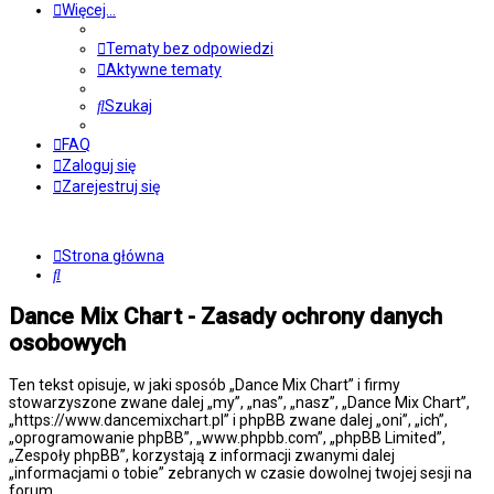
Więcej…
Tematy bez odpowiedzi
Aktywne tematy
Szukaj
FAQ
Zaloguj się
Zarejestruj się
Strona główna
Szukaj
Dance Mix Chart - Zasady ochrony danych
osobowych
Ten tekst opisuje, w jaki sposób „Dance Mix Chart” i firmy
stowarzyszone zwane dalej „my”, „nas”, „nasz”, „Dance Mix Chart”,
„https://www.dancemixchart.pl” i phpBB zwane dalej „oni”, „ich”,
„oprogramowanie phpBB”, „www.phpbb.com”, „phpBB Limited”,
„Zespoły phpBB”, korzystają z informacji zwanymi dalej
„informacjami o tobie” zebranych w czasie dowolnej twojej sesji na
forum.