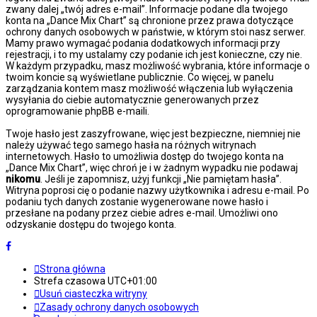
zwany dalej „twój adres e-mail”. Informacje podane dla twojego
konta na „Dance Mix Chart” są chronione przez prawa dotyczące
ochrony danych osobowych w państwie, w którym stoi nasz serwer.
Mamy prawo wymagać podania dodatkowych informacji przy
rejestracji, i to my ustalamy czy podanie ich jest konieczne, czy nie.
W każdym przypadku, masz możliwość wybrania, które informacje o
twoim koncie są wyświetlane publicznie. Co więcej, w panelu
zarządzania kontem masz możliwość włączenia lub wyłączenia
wysyłania do ciebie automatycznie generowanych przez
oprogramowanie phpBB e-maili.
Twoje hasło jest zaszyfrowane, więc jest bezpieczne, niemniej nie
należy używać tego samego hasła na różnych witrynach
internetowych. Hasło to umożliwia dostęp do twojego konta na
„Dance Mix Chart”, więc chroń je i w żadnym wypadku nie podawaj
nikomu
. Jeśli je zapomnisz, użyj funkcji „Nie pamiętam hasła”.
Witryna poprosi cię o podanie nazwy użytkownika i adresu e-mail. Po
podaniu tych danych zostanie wygenerowane nowe hasło i
przesłane na podany przez ciebie adres e-mail. Umożliwi ono
odzyskanie dostępu do twojego konta.
Strona główna
Strefa czasowa
UTC+01:00
Usuń ciasteczka witryny
Zasady ochrony danych osobowych