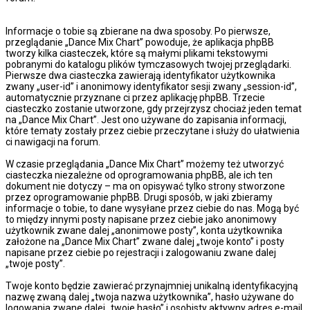
Informacje o tobie są zbierane na dwa sposoby. Po pierwsze,
przeglądanie „Dance Mix Chart” powoduje, że aplikacja phpBB
tworzy kilka ciasteczek, które są małymi plikami tekstowymi
pobranymi do katalogu plików tymczasowych twojej przeglądarki.
Pierwsze dwa ciasteczka zawierają identyfikator użytkownika
zwany „user-id” i anonimowy identyfikator sesji zwany „session-id”,
automatycznie przyznane ci przez aplikację phpBB. Trzecie
ciasteczko zostanie utworzone, gdy przejrzysz chociaż jeden temat
na „Dance Mix Chart”. Jest ono używane do zapisania informacji,
które tematy zostały przez ciebie przeczytane i służy do ułatwienia
ci nawigacji na forum.
W czasie przeglądania „Dance Mix Chart” możemy też utworzyć
ciasteczka niezależne od oprogramowania phpBB, ale ich ten
dokument nie dotyczy – ma on opisywać tylko strony stworzone
przez oprogramowanie phpBB. Drugi sposób, w jaki zbieramy
informacje o tobie, to dane wysyłane przez ciebie do nas. Mogą być
to między innymi posty napisane przez ciebie jako anonimowy
użytkownik zwane dalej „anonimowe posty”, konta użytkownika
założone na „Dance Mix Chart” zwane dalej „twoje konto” i posty
napisane przez ciebie po rejestracji i zalogowaniu zwane dalej
„twoje posty”.
Twoje konto będzie zawierać przynajmniej unikalną identyfikacyjną
nazwę zwaną dalej „twoja nazwa użytkownika”, hasło używane do
logowania zwane dalej „twoje hasło” i osobisty aktywny adres e-mail