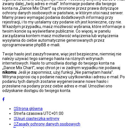
zwany dalej „twój adres e-mail”. Informacje podane dla twojego
konta na „Dance Mix Chart” są chronione przez prawa dotyczące
ochrony danych osobowych w państwie, w którym stoi nasz serwer.
Mamy prawo wymagać podania dodatkowych informacji przy
rejestracji, i to my ustalamy czy podanie ich jest konieczne, czy nie.
W każdym przypadku, masz możliwość wybrania, które informacje o
twoim koncie są wyświetlane publicznie. Co więcej, w panelu
zarządzania kontem masz możliwość włączenia lub wyłączenia
wysyłania do ciebie automatycznie generowanych przez
oprogramowanie phpBB e-maili.
Twoje hasło jest zaszyfrowane, więc jest bezpieczne, niemniej nie
należy używać tego samego hasła na różnych witrynach
internetowych. Hasło to umożliwia dostęp do twojego konta na
„Dance Mix Chart”, więc chroń je i w żadnym wypadku nie podawaj
nikomu
. Jeśli je zapomnisz, użyj funkcji „Nie pamiętam hasła”.
Witryna poprosi cię o podanie nazwy użytkownika i adresu e-mail. Po
podaniu tych danych zostanie wygenerowane nowe hasło i
przesłane na podany przez ciebie adres e-mail. Umożliwi ono
odzyskanie dostępu do twojego konta.
Strona główna
Strefa czasowa
UTC+01:00
Usuń ciasteczka witryny
Zasady ochrony danych osobowych