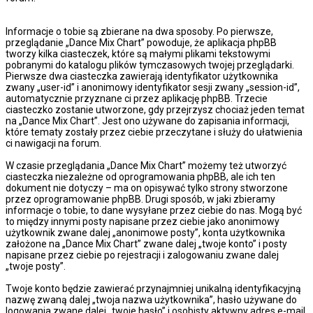
Informacje o tobie są zbierane na dwa sposoby. Po pierwsze,
przeglądanie „Dance Mix Chart” powoduje, że aplikacja phpBB
tworzy kilka ciasteczek, które są małymi plikami tekstowymi
pobranymi do katalogu plików tymczasowych twojej przeglądarki.
Pierwsze dwa ciasteczka zawierają identyfikator użytkownika
zwany „user-id” i anonimowy identyfikator sesji zwany „session-id”,
automatycznie przyznane ci przez aplikację phpBB. Trzecie
ciasteczko zostanie utworzone, gdy przejrzysz chociaż jeden temat
na „Dance Mix Chart”. Jest ono używane do zapisania informacji,
które tematy zostały przez ciebie przeczytane i służy do ułatwienia
ci nawigacji na forum.
W czasie przeglądania „Dance Mix Chart” możemy też utworzyć
ciasteczka niezależne od oprogramowania phpBB, ale ich ten
dokument nie dotyczy – ma on opisywać tylko strony stworzone
przez oprogramowanie phpBB. Drugi sposób, w jaki zbieramy
informacje o tobie, to dane wysyłane przez ciebie do nas. Mogą być
to między innymi posty napisane przez ciebie jako anonimowy
użytkownik zwane dalej „anonimowe posty”, konta użytkownika
założone na „Dance Mix Chart” zwane dalej „twoje konto” i posty
napisane przez ciebie po rejestracji i zalogowaniu zwane dalej
„twoje posty”.
Twoje konto będzie zawierać przynajmniej unikalną identyfikacyjną
nazwę zwaną dalej „twoja nazwa użytkownika”, hasło używane do
logowania zwane dalej „twoje hasło” i osobisty aktywny adres e-mail