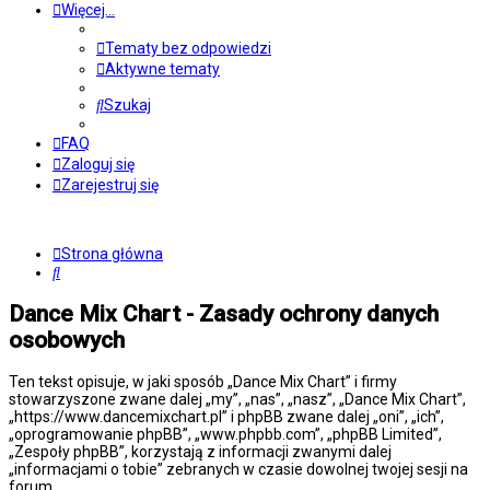
Więcej…
Tematy bez odpowiedzi
Aktywne tematy
Szukaj
FAQ
Zaloguj się
Zarejestruj się
Strona główna
Szukaj
Dance Mix Chart - Zasady ochrony danych
osobowych
Ten tekst opisuje, w jaki sposób „Dance Mix Chart” i firmy
stowarzyszone zwane dalej „my”, „nas”, „nasz”, „Dance Mix Chart”,
„https://www.dancemixchart.pl” i phpBB zwane dalej „oni”, „ich”,
„oprogramowanie phpBB”, „www.phpbb.com”, „phpBB Limited”,
„Zespoły phpBB”, korzystają z informacji zwanymi dalej
„informacjami o tobie” zebranych w czasie dowolnej twojej sesji na
forum.