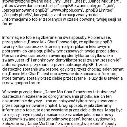
stowarzyszone zwane dalej „my”, „nas”, „nasz”, „Dance Mix Chart”,
„https://www.dancemixchart.pl” i phpBB zwane dalej „oni”, „ich”,
„oprogramowanie phpBB”, „www.phpbb.com”, „phpBB Limited”,
„Zespoły phpBB”, korzystają z informacji zwanymi dalej
„informacjami o tobie” zebranych w czasie dowolnej twojej sesji na
forum.
Informacje o tobie są zbierane na dwa sposoby. Po pierwsze,
przeglądanie „Dance Mix Chart” powoduje, że aplikacja phpBB
tworzy kilka ciasteczek, które są małymi plikami tekstowymi
pobranymi do katalogu plików tymczasowych twojej przeglądarki.
Pierwsze dwa ciasteczka zawierają identyfikator użytkownika
zwany „user-id” i anonimowy identyfikator sesji zwany „session-id”,
automatycznie przyznane ci przez aplikację phpBB. Trzecie
ciasteczko zostanie utworzone, gdy przejrzysz chociaż jeden temat
na „Dance Mix Chart”. Jest ono używane do zapisania informacji,
które tematy zostały przez ciebie przeczytane i służy do ułatwienia
ci nawigacji na forum.
W czasie przeglądania „Dance Mix Chart” możemy też utworzyć
ciasteczka niezależne od oprogramowania phpBB, ale ich ten
dokument nie dotyczy – ma on opisywać tylko strony stworzone
przez oprogramowanie phpBB. Drugi sposób, w jaki zbieramy
informacje o tobie, to dane wysyłane przez ciebie do nas. Mogą być
to między innymi posty napisane przez ciebie jako anonimowy
użytkownik zwane dalej „anonimowe posty”, konta użytkownika
założone na „Dance Mix Chart” zwane dalej „twoje konto” i posty