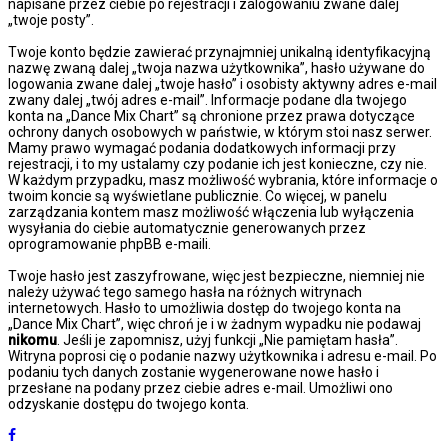
napisane przez ciebie po rejestracji i zalogowaniu zwane dalej
„twoje posty”.
Twoje konto będzie zawierać przynajmniej unikalną identyfikacyjną
nazwę zwaną dalej „twoja nazwa użytkownika”, hasło używane do
logowania zwane dalej „twoje hasło” i osobisty aktywny adres e-mail
zwany dalej „twój adres e-mail”. Informacje podane dla twojego
konta na „Dance Mix Chart” są chronione przez prawa dotyczące
ochrony danych osobowych w państwie, w którym stoi nasz serwer.
Mamy prawo wymagać podania dodatkowych informacji przy
rejestracji, i to my ustalamy czy podanie ich jest konieczne, czy nie.
W każdym przypadku, masz możliwość wybrania, które informacje o
twoim koncie są wyświetlane publicznie. Co więcej, w panelu
zarządzania kontem masz możliwość włączenia lub wyłączenia
wysyłania do ciebie automatycznie generowanych przez
oprogramowanie phpBB e-maili.
Twoje hasło jest zaszyfrowane, więc jest bezpieczne, niemniej nie
należy używać tego samego hasła na różnych witrynach
internetowych. Hasło to umożliwia dostęp do twojego konta na
„Dance Mix Chart”, więc chroń je i w żadnym wypadku nie podawaj
nikomu
. Jeśli je zapomnisz, użyj funkcji „Nie pamiętam hasła”.
Witryna poprosi cię o podanie nazwy użytkownika i adresu e-mail. Po
podaniu tych danych zostanie wygenerowane nowe hasło i
przesłane na podany przez ciebie adres e-mail. Umożliwi ono
odzyskanie dostępu do twojego konta.