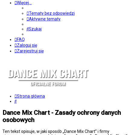
Więcej…
Tematy bez odpowiedzi
Aktywne tematy
Szukaj
FAQ
Zaloguj się
Zarejestruj się
Strona główna
Szukaj
Dance Mix Chart - Zasady ochrony danych
osobowych
Ten tekst opisuje, w jaki sposób „Dance Mix Chart” i firmy