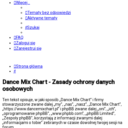
Więcej…
Tematy bez odpowiedzi
Aktywne tematy
Szukaj
FAQ
Zaloguj się
Zarejestruj się
Strona główna
Szukaj
Dance Mix Chart - Zasady ochrony danych
osobowych
Ten tekst opisuje, w jaki sposób „Dance Mix Chart” i firmy
stowarzyszone zwane dalej „my”, „nas”, „nasz”, „Dance Mix Chart”,
„https://www.dancemixchart.pl” i phpBB zwane dalej „oni”, „ich”,
„oprogramowanie phpBB”, „www.phpbb.com”, „phpBB Limited”,
„Zespoły phpBB”, korzystają z informacji zwanymi dalej
„informacjami o tobie” zebranych w czasie dowolnej twojej sesji na
forum.