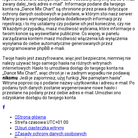
zwany dalej „twój adres e-mail”. Informacje podane dla twojego
konta na „Dance Mix Chart” są chronione przez prawa dotyczące
ochrony danych osobowych w państwie, w którym stoi nasz serwer.
Mamy prawo wymagać podania dodatkowych informacji przy
rejestracji, i to my ustalamy czy podanie ich jest konieczne, czy nie.
W każdym przypadku, masz możliwość wybrania, które informacje o
twoim koncie są wyświetlane publicznie. Co więcej, w panelu
zarządzania kontem masz możliwość włączenia lub wyłączenia
wysyłania do ciebie automatycznie generowanych przez
oprogramowanie phpBB e-maili.
Twoje hasło jest zaszyfrowane, więc jest bezpieczne, niemniej nie
należy używać tego samego hasła na różnych witrynach
internetowych. Hasło to umożliwia dostęp do twojego konta na
„Dance Mix Chart”, więc chroń je i w żadnym wypadku nie podawaj
nikomu
. Jeśli je zapomnisz, użyj funkcji „Nie pamiętam hasła”.
Witryna poprosi cię o podanie nazwy użytkownika i adresu e-mail. Po
podaniu tych danych zostanie wygenerowane nowe hasło i
przesłane na podany przez ciebie adres e-mail. Umożliwi ono
odzyskanie dostępu do twojego konta.
Strona główna
Strefa czasowa
UTC+01:00
Usuń ciasteczka witryny
Zasady ochrony danych osobowych