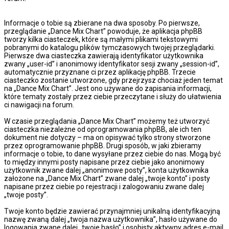
Informacje o tobie są zbierane na dwa sposoby. Po pierwsze,
przeglądanie „Dance Mix Chart” powoduje, że aplikacja phpBB
tworzy kilka ciasteczek, które są małymi plikami tekstowymi
pobranymi do katalogu plików tymczasowych twojej przeglądarki.
Pierwsze dwa ciasteczka zawierają identyfikator użytkownika
zwany „user-id” i anonimowy identyfikator sesji zwany „session-id”,
automatycznie przyznane ci przez aplikację phpBB. Trzecie
ciasteczko zostanie utworzone, gdy przejrzysz chociaż jeden temat
na „Dance Mix Chart”. Jest ono używane do zapisania informacji,
które tematy zostały przez ciebie przeczytane i służy do ułatwienia
ci nawigacji na forum.
W czasie przeglądania „Dance Mix Chart” możemy też utworzyć
ciasteczka niezależne od oprogramowania phpBB, ale ich ten
dokument nie dotyczy – ma on opisywać tylko strony stworzone
przez oprogramowanie phpBB. Drugi sposób, w jaki zbieramy
informacje o tobie, to dane wysyłane przez ciebie do nas. Mogą być
to między innymi posty napisane przez ciebie jako anonimowy
użytkownik zwane dalej „anonimowe posty”, konta użytkownika
założone na „Dance Mix Chart” zwane dalej „twoje konto” i posty
napisane przez ciebie po rejestracji i zalogowaniu zwane dalej
„twoje posty”.
Twoje konto będzie zawierać przynajmniej unikalną identyfikacyjną
nazwę zwaną dalej „twoja nazwa użytkownika”, hasło używane do
logowania zwane dalej „twoje hasło” i osobisty aktywny adres e-mail