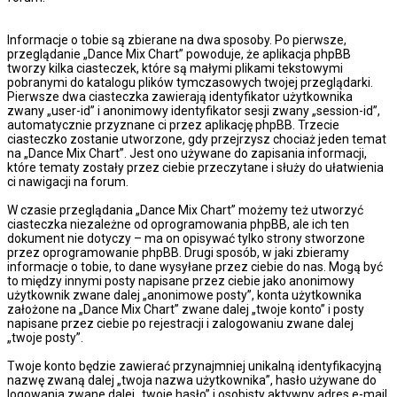
Informacje o tobie są zbierane na dwa sposoby. Po pierwsze,
przeglądanie „Dance Mix Chart” powoduje, że aplikacja phpBB
tworzy kilka ciasteczek, które są małymi plikami tekstowymi
pobranymi do katalogu plików tymczasowych twojej przeglądarki.
Pierwsze dwa ciasteczka zawierają identyfikator użytkownika
zwany „user-id” i anonimowy identyfikator sesji zwany „session-id”,
automatycznie przyznane ci przez aplikację phpBB. Trzecie
ciasteczko zostanie utworzone, gdy przejrzysz chociaż jeden temat
na „Dance Mix Chart”. Jest ono używane do zapisania informacji,
które tematy zostały przez ciebie przeczytane i służy do ułatwienia
ci nawigacji na forum.
W czasie przeglądania „Dance Mix Chart” możemy też utworzyć
ciasteczka niezależne od oprogramowania phpBB, ale ich ten
dokument nie dotyczy – ma on opisywać tylko strony stworzone
przez oprogramowanie phpBB. Drugi sposób, w jaki zbieramy
informacje o tobie, to dane wysyłane przez ciebie do nas. Mogą być
to między innymi posty napisane przez ciebie jako anonimowy
użytkownik zwane dalej „anonimowe posty”, konta użytkownika
założone na „Dance Mix Chart” zwane dalej „twoje konto” i posty
napisane przez ciebie po rejestracji i zalogowaniu zwane dalej
„twoje posty”.
Twoje konto będzie zawierać przynajmniej unikalną identyfikacyjną
nazwę zwaną dalej „twoja nazwa użytkownika”, hasło używane do
logowania zwane dalej „twoje hasło” i osobisty aktywny adres e-mail