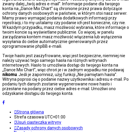
zwany dalej „twój adres e-mail”. Informacje podane dla twojego
konta na „Dance Mix Chart” są chronione przez prawa dotyczące
ochrony danych osobowych w państwie, w którym stoi nasz serwer.
Mamy prawo wymagać podania dodatkowych informacji przy
rejestracji, i to my ustalamy czy podanie ich jest konieczne, czy nie.
W każdym przypadku, masz możliwość wybrania, które informacje o
twoim koncie są wyświetlane publicznie. Co więcej, w panelu
zarządzania kontem masz możliwość włączenia lub wyłączenia
wysyłania do ciebie automatycznie generowanych przez
oprogramowanie phpBB e-maili.
Twoje hasło jest zaszyfrowane, więc jest bezpieczne, niemniej nie
należy używać tego samego hasła na różnych witrynach
internetowych. Hasło to umożliwia dostęp do twojego konta na
„Dance Mix Chart”, więc chroń je i w żadnym wypadku nie podawaj
nikomu
. Jeśli je zapomnisz, użyj funkcji „Nie pamiętam hasła”.
Witryna poprosi cię o podanie nazwy użytkownika i adresu e-mail. Po
podaniu tych danych zostanie wygenerowane nowe hasło i
przesłane na podany przez ciebie adres e-mail. Umożliwi ono
odzyskanie dostępu do twojego konta.
Strona główna
Strefa czasowa
UTC+01:00
Usuń ciasteczka witryny
Zasady ochrony danych osobowych