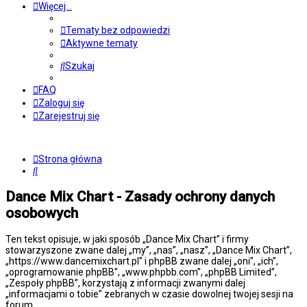
Więcej…
Tematy bez odpowiedzi
Aktywne tematy
Szukaj
FAQ
Zaloguj się
Zarejestruj się
Strona główna
Szukaj
Dance Mix Chart - Zasady ochrony danych
osobowych
Ten tekst opisuje, w jaki sposób „Dance Mix Chart” i firmy
stowarzyszone zwane dalej „my”, „nas”, „nasz”, „Dance Mix Chart”,
„https://www.dancemixchart.pl” i phpBB zwane dalej „oni”, „ich”,
„oprogramowanie phpBB”, „www.phpbb.com”, „phpBB Limited”,
„Zespoły phpBB”, korzystają z informacji zwanymi dalej
„informacjami o tobie” zebranych w czasie dowolnej twojej sesji na
forum.