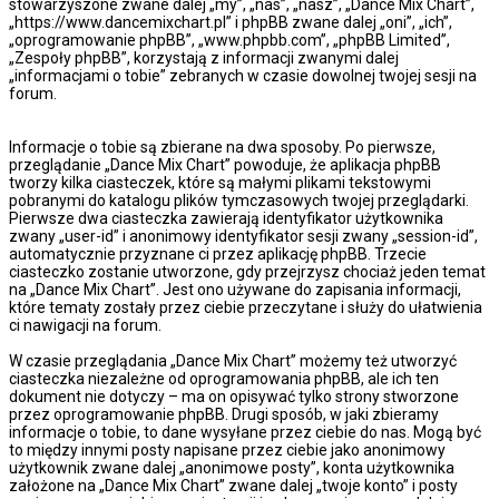
stowarzyszone zwane dalej „my”, „nas”, „nasz”, „Dance Mix Chart”,
„https://www.dancemixchart.pl” i phpBB zwane dalej „oni”, „ich”,
„oprogramowanie phpBB”, „www.phpbb.com”, „phpBB Limited”,
„Zespoły phpBB”, korzystają z informacji zwanymi dalej
„informacjami o tobie” zebranych w czasie dowolnej twojej sesji na
forum.
Informacje o tobie są zbierane na dwa sposoby. Po pierwsze,
przeglądanie „Dance Mix Chart” powoduje, że aplikacja phpBB
tworzy kilka ciasteczek, które są małymi plikami tekstowymi
pobranymi do katalogu plików tymczasowych twojej przeglądarki.
Pierwsze dwa ciasteczka zawierają identyfikator użytkownika
zwany „user-id” i anonimowy identyfikator sesji zwany „session-id”,
automatycznie przyznane ci przez aplikację phpBB. Trzecie
ciasteczko zostanie utworzone, gdy przejrzysz chociaż jeden temat
na „Dance Mix Chart”. Jest ono używane do zapisania informacji,
które tematy zostały przez ciebie przeczytane i służy do ułatwienia
ci nawigacji na forum.
W czasie przeglądania „Dance Mix Chart” możemy też utworzyć
ciasteczka niezależne od oprogramowania phpBB, ale ich ten
dokument nie dotyczy – ma on opisywać tylko strony stworzone
przez oprogramowanie phpBB. Drugi sposób, w jaki zbieramy
informacje o tobie, to dane wysyłane przez ciebie do nas. Mogą być
to między innymi posty napisane przez ciebie jako anonimowy
użytkownik zwane dalej „anonimowe posty”, konta użytkownika
założone na „Dance Mix Chart” zwane dalej „twoje konto” i posty