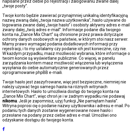
napisane przez ciebie po rejestracji i zalogowaniu zwane dalej
„twoje posty”.
Twoje konto będzie zawierać przynajmniej unikalną identyfikacyjną
nazwę zwaną dalej „twoja nazwa użytkownika”, hasło używane do
logowania zwane dalej „twoje hasło” i osobisty aktywny adres e-mail
zwany dalej „twój adres e-mail”. Informacje podane dla twojego
konta na „Dance Mix Chart” są chronione przez prawa dotyczące
ochrony danych osobowych w państwie, w którym stoi nasz serwer.
Mamy prawo wymagać podania dodatkowych informacji przy
rejestracji, i to my ustalamy czy podanie ich jest konieczne, czy nie.
W każdym przypadku, masz możliwość wybrania, które informacje o
twoim koncie są wyświetlane publicznie. Co więcej, w panelu
zarządzania kontem masz możliwość włączenia lub wyłączenia
wysyłania do ciebie automatycznie generowanych przez
oprogramowanie phpBB e-maili.
Twoje hasło jest zaszyfrowane, więc jest bezpieczne, niemniej nie
należy używać tego samego hasła na różnych witrynach
internetowych. Hasło to umożliwia dostęp do twojego konta na
„Dance Mix Chart”, więc chroń je i w żadnym wypadku nie podawaj
nikomu
. Jeśli je zapomnisz, użyj funkcji „Nie pamiętam hasła”.
Witryna poprosi cię o podanie nazwy użytkownika i adresu e-mail. Po
podaniu tych danych zostanie wygenerowane nowe hasło i
przesłane na podany przez ciebie adres e-mail. Umożliwi ono
odzyskanie dostępu do twojego konta.