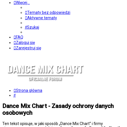
Więcej…
Tematy bez odpowiedzi
Aktywne tematy
Szukaj
FAQ
Zaloguj się
Zarejestruj się
Strona główna
Szukaj
Dance Mix Chart - Zasady ochrony danych
osobowych
Ten tekst opisuje, w jaki sposób „Dance Mix Chart” i firmy