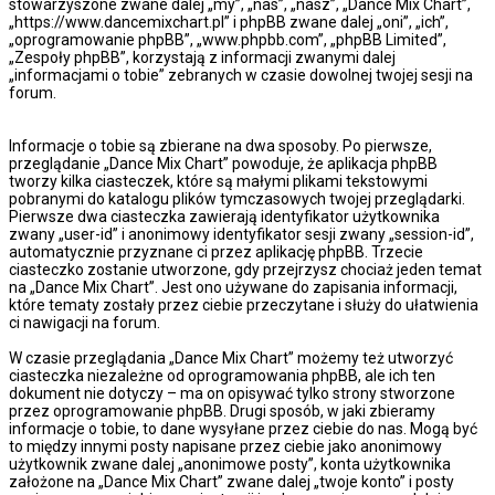
stowarzyszone zwane dalej „my”, „nas”, „nasz”, „Dance Mix Chart”,
„https://www.dancemixchart.pl” i phpBB zwane dalej „oni”, „ich”,
„oprogramowanie phpBB”, „www.phpbb.com”, „phpBB Limited”,
„Zespoły phpBB”, korzystają z informacji zwanymi dalej
„informacjami o tobie” zebranych w czasie dowolnej twojej sesji na
forum.
Informacje o tobie są zbierane na dwa sposoby. Po pierwsze,
przeglądanie „Dance Mix Chart” powoduje, że aplikacja phpBB
tworzy kilka ciasteczek, które są małymi plikami tekstowymi
pobranymi do katalogu plików tymczasowych twojej przeglądarki.
Pierwsze dwa ciasteczka zawierają identyfikator użytkownika
zwany „user-id” i anonimowy identyfikator sesji zwany „session-id”,
automatycznie przyznane ci przez aplikację phpBB. Trzecie
ciasteczko zostanie utworzone, gdy przejrzysz chociaż jeden temat
na „Dance Mix Chart”. Jest ono używane do zapisania informacji,
które tematy zostały przez ciebie przeczytane i służy do ułatwienia
ci nawigacji na forum.
W czasie przeglądania „Dance Mix Chart” możemy też utworzyć
ciasteczka niezależne od oprogramowania phpBB, ale ich ten
dokument nie dotyczy – ma on opisywać tylko strony stworzone
przez oprogramowanie phpBB. Drugi sposób, w jaki zbieramy
informacje o tobie, to dane wysyłane przez ciebie do nas. Mogą być
to między innymi posty napisane przez ciebie jako anonimowy
użytkownik zwane dalej „anonimowe posty”, konta użytkownika
założone na „Dance Mix Chart” zwane dalej „twoje konto” i posty