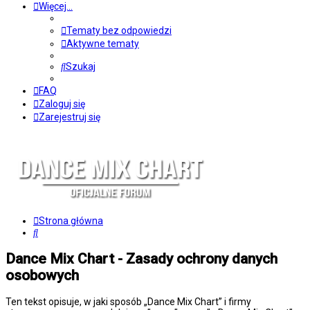
Więcej…
Tematy bez odpowiedzi
Aktywne tematy
Szukaj
FAQ
Zaloguj się
Zarejestruj się
Strona główna
Szukaj
Dance Mix Chart - Zasady ochrony danych
osobowych
Ten tekst opisuje, w jaki sposób „Dance Mix Chart” i firmy