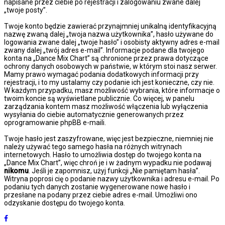
napisane przez ciebie po rejestracji i zalogowaniu zwane dalej
„twoje posty”.
Twoje konto będzie zawierać przynajmniej unikalną identyfikacyjną
nazwę zwaną dalej „twoja nazwa użytkownika”, hasło używane do
logowania zwane dalej „twoje hasło” i osobisty aktywny adres e-mail
zwany dalej „twój adres e-mail”. Informacje podane dla twojego
konta na „Dance Mix Chart” są chronione przez prawa dotyczące
ochrony danych osobowych w państwie, w którym stoi nasz serwer.
Mamy prawo wymagać podania dodatkowych informacji przy
rejestracji, i to my ustalamy czy podanie ich jest konieczne, czy nie.
W każdym przypadku, masz możliwość wybrania, które informacje o
twoim koncie są wyświetlane publicznie. Co więcej, w panelu
zarządzania kontem masz możliwość włączenia lub wyłączenia
wysyłania do ciebie automatycznie generowanych przez
oprogramowanie phpBB e-maili.
Twoje hasło jest zaszyfrowane, więc jest bezpieczne, niemniej nie
należy używać tego samego hasła na różnych witrynach
internetowych. Hasło to umożliwia dostęp do twojego konta na
„Dance Mix Chart”, więc chroń je i w żadnym wypadku nie podawaj
nikomu
. Jeśli je zapomnisz, użyj funkcji „Nie pamiętam hasła”.
Witryna poprosi cię o podanie nazwy użytkownika i adresu e-mail. Po
podaniu tych danych zostanie wygenerowane nowe hasło i
przesłane na podany przez ciebie adres e-mail. Umożliwi ono
odzyskanie dostępu do twojego konta.