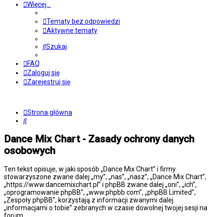
Więcej…
Tematy bez odpowiedzi
Aktywne tematy
Szukaj
FAQ
Zaloguj się
Zarejestruj się
Strona główna
Szukaj
Dance Mix Chart - Zasady ochrony danych
osobowych
Ten tekst opisuje, w jaki sposób „Dance Mix Chart” i firmy
stowarzyszone zwane dalej „my”, „nas”, „nasz”, „Dance Mix Chart”,
„https://www.dancemixchart.pl” i phpBB zwane dalej „oni”, „ich”,
„oprogramowanie phpBB”, „www.phpbb.com”, „phpBB Limited”,
„Zespoły phpBB”, korzystają z informacji zwanymi dalej
„informacjami o tobie” zebranych w czasie dowolnej twojej sesji na
forum.