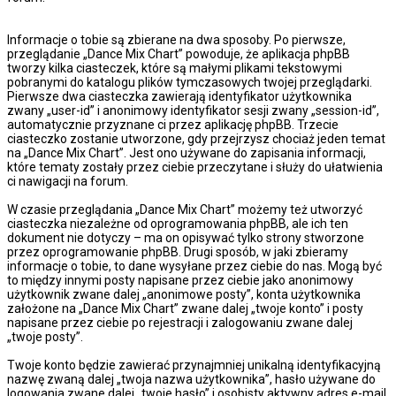
Informacje o tobie są zbierane na dwa sposoby. Po pierwsze,
przeglądanie „Dance Mix Chart” powoduje, że aplikacja phpBB
tworzy kilka ciasteczek, które są małymi plikami tekstowymi
pobranymi do katalogu plików tymczasowych twojej przeglądarki.
Pierwsze dwa ciasteczka zawierają identyfikator użytkownika
zwany „user-id” i anonimowy identyfikator sesji zwany „session-id”,
automatycznie przyznane ci przez aplikację phpBB. Trzecie
ciasteczko zostanie utworzone, gdy przejrzysz chociaż jeden temat
na „Dance Mix Chart”. Jest ono używane do zapisania informacji,
które tematy zostały przez ciebie przeczytane i służy do ułatwienia
ci nawigacji na forum.
W czasie przeglądania „Dance Mix Chart” możemy też utworzyć
ciasteczka niezależne od oprogramowania phpBB, ale ich ten
dokument nie dotyczy – ma on opisywać tylko strony stworzone
przez oprogramowanie phpBB. Drugi sposób, w jaki zbieramy
informacje o tobie, to dane wysyłane przez ciebie do nas. Mogą być
to między innymi posty napisane przez ciebie jako anonimowy
użytkownik zwane dalej „anonimowe posty”, konta użytkownika
założone na „Dance Mix Chart” zwane dalej „twoje konto” i posty
napisane przez ciebie po rejestracji i zalogowaniu zwane dalej
„twoje posty”.
Twoje konto będzie zawierać przynajmniej unikalną identyfikacyjną
nazwę zwaną dalej „twoja nazwa użytkownika”, hasło używane do
logowania zwane dalej „twoje hasło” i osobisty aktywny adres e-mail