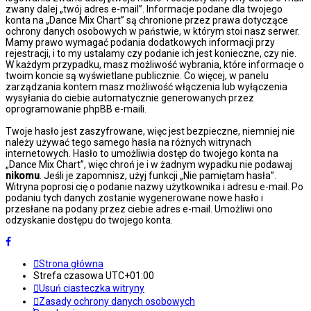
zwany dalej „twój adres e-mail”. Informacje podane dla twojego
konta na „Dance Mix Chart” są chronione przez prawa dotyczące
ochrony danych osobowych w państwie, w którym stoi nasz serwer.
Mamy prawo wymagać podania dodatkowych informacji przy
rejestracji, i to my ustalamy czy podanie ich jest konieczne, czy nie.
W każdym przypadku, masz możliwość wybrania, które informacje o
twoim koncie są wyświetlane publicznie. Co więcej, w panelu
zarządzania kontem masz możliwość włączenia lub wyłączenia
wysyłania do ciebie automatycznie generowanych przez
oprogramowanie phpBB e-maili.
Twoje hasło jest zaszyfrowane, więc jest bezpieczne, niemniej nie
należy używać tego samego hasła na różnych witrynach
internetowych. Hasło to umożliwia dostęp do twojego konta na
„Dance Mix Chart”, więc chroń je i w żadnym wypadku nie podawaj
nikomu
. Jeśli je zapomnisz, użyj funkcji „Nie pamiętam hasła”.
Witryna poprosi cię o podanie nazwy użytkownika i adresu e-mail. Po
podaniu tych danych zostanie wygenerowane nowe hasło i
przesłane na podany przez ciebie adres e-mail. Umożliwi ono
odzyskanie dostępu do twojego konta.
Strona główna
Strefa czasowa
UTC+01:00
Usuń ciasteczka witryny
Zasady ochrony danych osobowych