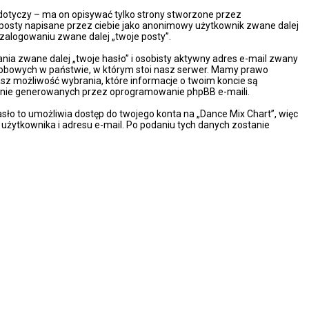
dotyczy – ma on opisywać tylko strony stworzone przez
 posty napisane przez ciebie jako anonimowy użytkownik zwane dalej
 zalogowaniu zwane dalej „twoje posty”.
ia zwane dalej „twoje hasło” i osobisty aktywny adres e-mail zwany
osobowych w państwie, w którym stoi nasz serwer. Mamy prawo
asz możliwość wybrania, które informacje o twoim koncie są
cznie generowanych przez oprogramowanie phpBB e-maili.
sło to umożliwia dostęp do twojego konta na „Dance Mix Chart”, więc
wy użytkownika i adresu e-mail. Po podaniu tych danych zostanie