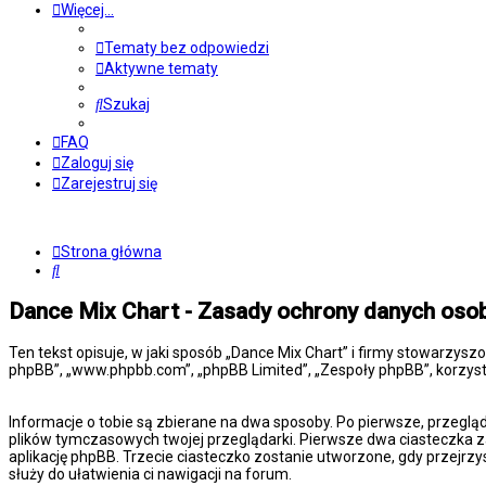
Więcej…
Tematy bez odpowiedzi
Aktywne tematy
Szukaj
FAQ
Zaloguj się
Zarejestruj się
Strona główna
Szukaj
Dance Mix Chart - Zasady ochrony danych os
Ten tekst opisuje, w jaki sposób „Dance Mix Chart” i firmy stowarzysz
phpBB”, „www.phpbb.com”, „phpBB Limited”, „Zespoły phpBB”, korzysta
Informacje o tobie są zbierane na dwa sposoby. Po pierwsze, przeglą
plików tymczasowych twojej przeglądarki. Pierwsze dwa ciasteczka za
aplikację phpBB. Trzecie ciasteczko zostanie utworzone, gdy przejrzy
służy do ułatwienia ci nawigacji na forum.