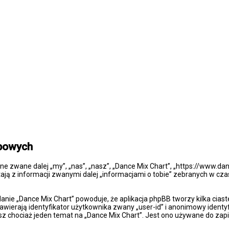
obowych
one zwane dalej „my”, „nas”, „nasz”, „Dance Mix Chart”, „https://www.da
ją z informacji zwanymi dalej „informacjami o tobie” zebranych w czasi
danie „Dance Mix Chart” powoduje, że aplikacja phpBB tworzy kilka cia
wierają identyfikator użytkownika zwany „user-id” i anonimowy identyf
sz chociaż jeden temat na „Dance Mix Chart”. Jest ono używane do zapis