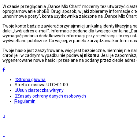
W czasie przeglądania „Dance Mix Chart” możemy też utworzyć ciast
oprogramowanie phpBB. Drugi sposób, w jaki zbieramy informacje o t
„anonimowe posty”, konta użytkownika założone na „Dance Mix Chart” z
Twoje konto będzie zawierać przynajmniej unikalną identyfikacyjną n
dalej „twój adres e-mail”. Informacje podane dla twojego konta na 
wymagać podania dodatkowych informacji przy rejestracji, i to my us
wyświetlane publicznie. Co więcej, w panelu zarządzania kontem ma
Twoje hasło jest zaszyfrowane, więc jest bezpieczne, niemniej nie n
chroń je i w żadnym wypadku nie podawaj
nikomu
. Jeśli je zapomnis
wygenerowane nowe hasło i przesłane na podany przez ciebie adres e
Strona główna
Strefa czasowa
UTC+01:00
Usuń ciasteczka witryny
Zasady ochrony danych osobowych
Regulamin