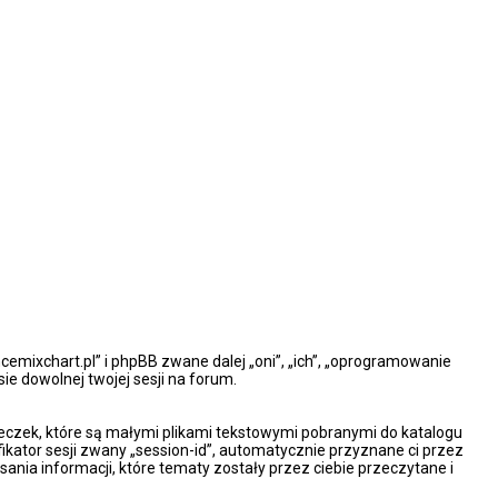
ncemixchart.pl” i phpBB zwane dalej „oni”, „ich”, „oprogramowanie
e dowolnej twojej sesji na forum.
steczek, które są małymi plikami tekstowymi pobranymi do katalogu
ikator sesji zwany „session-id”, automatycznie przyznane ci przez
ania informacji, które tematy zostały przez ciebie przeczytane i