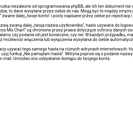
eczka niezależne od oprogramowania phpBB, ale ich ten dokument nie 
obie, to dane wysyłane przez ciebie do nas. Mogą być to między innymi
wane dalej „twoje konto” i posty napisane przez ciebie po rejestracji i
azwę zwaną dalej „twoja nazwa użytkownika”, hasło używane do logowan
„Dance Mix Chart” są chronione przez prawa dotyczące ochrony danych 
talamy czy podanie ich jest konieczne, czy nie. W każdym przypadku, m
sz możliwość włączenia lub wyłączenia wysyłania do ciebie automaty
ależy używać tego samego hasła na różnych witrynach internetowych. Ha
z, użyj funkcji „Nie pamiętam hasła”. Witryna poprosi cię o podanie naz
-mail. Umożliwi ono odzyskanie dostępu do twojego konta.