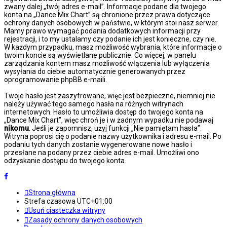
zwany dalej „twój adres e-mail”. Informacje podane dla twojego
konta na „Dance Mix Chart” są chronione przez prawa dotyczące
ochrony danych osobowych w państwie, w którym stoi nasz serwer.
Mamy prawo wymagać podania dodatkowych informacji przy
rejestracji, i to my ustalamy czy podanie ich jest konieczne, czy nie.
W każdym przypadku, masz możliwość wybrania, które informacje o
twoim koncie są wyświetlane publicznie. Co więcej, w panelu
zarządzania kontem masz możliwość włączenia lub wyłączenia
wysyłania do ciebie automatycznie generowanych przez
oprogramowanie phpBB e-maili.
Twoje hasło jest zaszyfrowane, więc jest bezpieczne, niemniej nie
należy używać tego samego hasła na różnych witrynach
internetowych. Hasło to umożliwia dostęp do twojego konta na
„Dance Mix Chart”, więc chroń je i w żadnym wypadku nie podawaj
nikomu
. Jeśli je zapomnisz, użyj funkcji „Nie pamiętam hasła”.
Witryna poprosi cię o podanie nazwy użytkownika i adresu e-mail. Po
podaniu tych danych zostanie wygenerowane nowe hasło i
przesłane na podany przez ciebie adres e-mail. Umożliwi ono
odzyskanie dostępu do twojego konta.
Strona główna
Strefa czasowa
UTC+01:00
Usuń ciasteczka witryny
Zasady ochrony danych osobowych