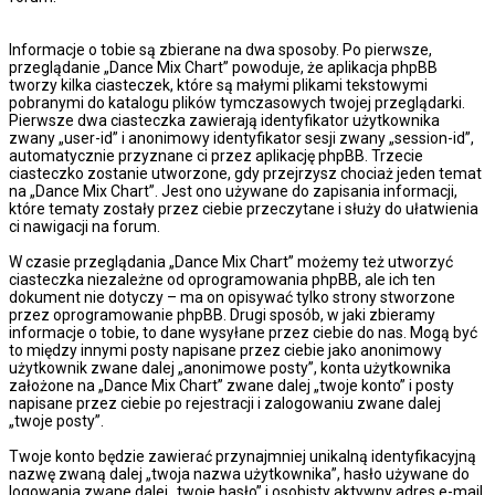
Informacje o tobie są zbierane na dwa sposoby. Po pierwsze,
przeglądanie „Dance Mix Chart” powoduje, że aplikacja phpBB
tworzy kilka ciasteczek, które są małymi plikami tekstowymi
pobranymi do katalogu plików tymczasowych twojej przeglądarki.
Pierwsze dwa ciasteczka zawierają identyfikator użytkownika
zwany „user-id” i anonimowy identyfikator sesji zwany „session-id”,
automatycznie przyznane ci przez aplikację phpBB. Trzecie
ciasteczko zostanie utworzone, gdy przejrzysz chociaż jeden temat
na „Dance Mix Chart”. Jest ono używane do zapisania informacji,
które tematy zostały przez ciebie przeczytane i służy do ułatwienia
ci nawigacji na forum.
W czasie przeglądania „Dance Mix Chart” możemy też utworzyć
ciasteczka niezależne od oprogramowania phpBB, ale ich ten
dokument nie dotyczy – ma on opisywać tylko strony stworzone
przez oprogramowanie phpBB. Drugi sposób, w jaki zbieramy
informacje o tobie, to dane wysyłane przez ciebie do nas. Mogą być
to między innymi posty napisane przez ciebie jako anonimowy
użytkownik zwane dalej „anonimowe posty”, konta użytkownika
założone na „Dance Mix Chart” zwane dalej „twoje konto” i posty
napisane przez ciebie po rejestracji i zalogowaniu zwane dalej
„twoje posty”.
Twoje konto będzie zawierać przynajmniej unikalną identyfikacyjną
nazwę zwaną dalej „twoja nazwa użytkownika”, hasło używane do
logowania zwane dalej „twoje hasło” i osobisty aktywny adres e-mail