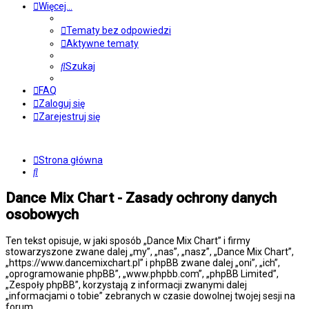
Więcej…
Tematy bez odpowiedzi
Aktywne tematy
Szukaj
FAQ
Zaloguj się
Zarejestruj się
Strona główna
Szukaj
Dance Mix Chart - Zasady ochrony danych
osobowych
Ten tekst opisuje, w jaki sposób „Dance Mix Chart” i firmy
stowarzyszone zwane dalej „my”, „nas”, „nasz”, „Dance Mix Chart”,
„https://www.dancemixchart.pl” i phpBB zwane dalej „oni”, „ich”,
„oprogramowanie phpBB”, „www.phpbb.com”, „phpBB Limited”,
„Zespoły phpBB”, korzystają z informacji zwanymi dalej
„informacjami o tobie” zebranych w czasie dowolnej twojej sesji na
forum.