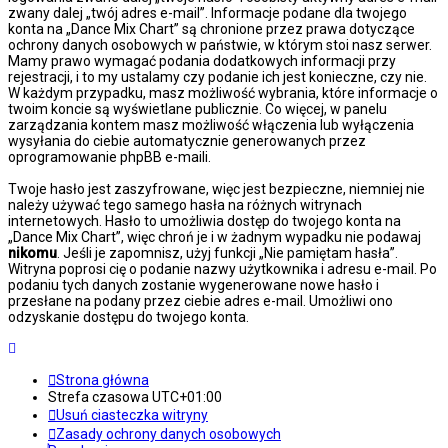
zwany dalej „twój adres e-mail”. Informacje podane dla twojego
konta na „Dance Mix Chart” są chronione przez prawa dotyczące
ochrony danych osobowych w państwie, w którym stoi nasz serwer.
Mamy prawo wymagać podania dodatkowych informacji przy
rejestracji, i to my ustalamy czy podanie ich jest konieczne, czy nie.
W każdym przypadku, masz możliwość wybrania, które informacje o
twoim koncie są wyświetlane publicznie. Co więcej, w panelu
zarządzania kontem masz możliwość włączenia lub wyłączenia
wysyłania do ciebie automatycznie generowanych przez
oprogramowanie phpBB e-maili.
Twoje hasło jest zaszyfrowane, więc jest bezpieczne, niemniej nie
należy używać tego samego hasła na różnych witrynach
internetowych. Hasło to umożliwia dostęp do twojego konta na
„Dance Mix Chart”, więc chroń je i w żadnym wypadku nie podawaj
nikomu
. Jeśli je zapomnisz, użyj funkcji „Nie pamiętam hasła”.
Witryna poprosi cię o podanie nazwy użytkownika i adresu e-mail. Po
podaniu tych danych zostanie wygenerowane nowe hasło i
przesłane na podany przez ciebie adres e-mail. Umożliwi ono
odzyskanie dostępu do twojego konta.
Strona główna
Strefa czasowa
UTC+01:00
Usuń ciasteczka witryny
Zasady ochrony danych osobowych