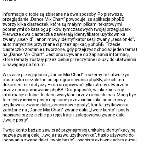
Informacje o tobie są zbierane na dwa sposoby. Po pierwsze,
przeglądanie „Dance Mix Chart” powoduje, że aplikacja phpBB
tworzy kilka ciasteczek, które są małymi plikami tekstowymi
pobranymi do katalogu plików tymczasowych twojej przeglądarki.
Pierwsze dwa ciasteczka zawierają identyfikator użytkownika
zwany „user-id” i anonimowy identyfikator sesji zwany „session-id”,
automatycznie przyznane ci przez aplikację phpBB. Trzecie
ciasteczko zostanie utworzone, gdy przejrzysz chociaż jeden temat
na „Dance Mix Chart”. Jest ono używane do zapisania informacji,
które tematy zostały przez ciebie przeczytane i służy do ułatwienia
ci nawigacji na forum.
W czasie przeglądania „Dance Mix Chart” możemy też utworzyć
ciasteczka niezależne od oprogramowania phpBB, ale ich ten
dokument nie dotyczy – ma on opisywać tylko strony stworzone
przez oprogramowanie phpBB. Drugi sposób, w jaki zbieramy
informacje o tobie, to dane wysyłane przez ciebie do nas. Mogą być
to między innymi posty napisane przez ciebie jako anonimowy
użytkownik zwane dalej „anonimowe posty”, konta użytkownika
założone na „Dance Mix Chart” zwane dalej „twoje konto” i posty
napisane przez ciebie po rejestracji i zalogowaniu zwane dalej
„twoje posty”.
Twoje konto będzie zawierać przynajmniej unikalną identyfikacyjną
nazwę zwaną dalej „twoja nazwa użytkownika”, hasło używane do
logowania zwane dalej „twoje hasło” i osobisty aktywny adres e-mail