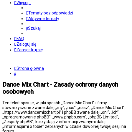
Więcej…
Tematy bez odpowiedzi
Aktywne tematy
Szukaj
FAQ
Zaloguj się
Zarejestruj się
Strona główna
Szukaj
Dance Mix Chart - Zasady ochrony danych
osobowych
Ten tekst opisuje, w jaki sposób „Dance Mix Chart” i firmy
stowarzyszone zwane dalej „my”, „nas”, „nasz”, „Dance Mix Chart”,
„https://www.dancemixchart.pl” i phpBB zwane dalej „oni”, „ich”,
„oprogramowanie phpBB”, „www.phpbb.com”, „phpBB Limited”,
„Zespoły phpBB”, korzystają z informacji zwanymi dalej
„informacjami o tobie” zebranych w czasie dowolnej twojej sesji na
forum.