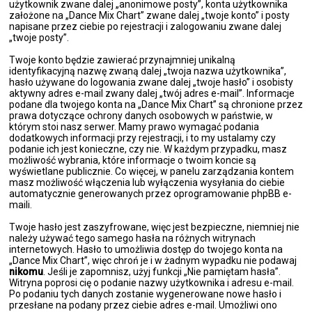
użytkownik zwane dalej „anonimowe posty”, konta użytkownika
założone na „Dance Mix Chart” zwane dalej „twoje konto” i posty
napisane przez ciebie po rejestracji i zalogowaniu zwane dalej
„twoje posty”.
Twoje konto będzie zawierać przynajmniej unikalną
identyfikacyjną nazwę zwaną dalej „twoja nazwa użytkownika”,
hasło używane do logowania zwane dalej „twoje hasło” i osobisty
aktywny adres e-mail zwany dalej „twój adres e-mail”. Informacje
podane dla twojego konta na „Dance Mix Chart” są chronione przez
prawa dotyczące ochrony danych osobowych w państwie, w
którym stoi nasz serwer. Mamy prawo wymagać podania
dodatkowych informacji przy rejestracji, i to my ustalamy czy
podanie ich jest konieczne, czy nie. W każdym przypadku, masz
możliwość wybrania, które informacje o twoim koncie są
wyświetlane publicznie. Co więcej, w panelu zarządzania kontem
masz możliwość włączenia lub wyłączenia wysyłania do ciebie
automatycznie generowanych przez oprogramowanie phpBB e-
maili.
Twoje hasło jest zaszyfrowane, więc jest bezpieczne, niemniej nie
należy używać tego samego hasła na różnych witrynach
internetowych. Hasło to umożliwia dostęp do twojego konta na
„Dance Mix Chart”, więc chroń je i w żadnym wypadku nie podawaj
nikomu
. Jeśli je zapomnisz, użyj funkcji „Nie pamiętam hasła”.
Witryna poprosi cię o podanie nazwy użytkownika i adresu e-mail.
Po podaniu tych danych zostanie wygenerowane nowe hasło i
przesłane na podany przez ciebie adres e-mail. Umożliwi ono