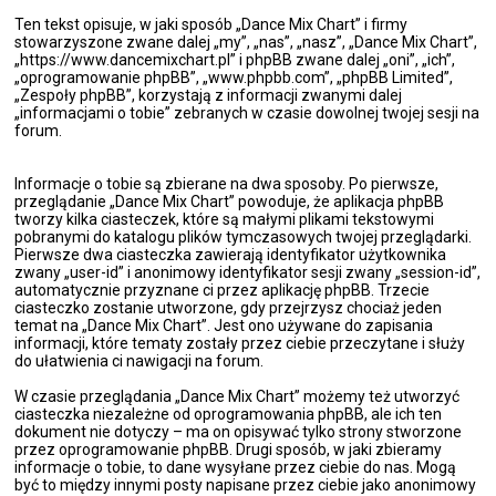
Ten tekst opisuje, w jaki sposób „Dance Mix Chart” i firmy
stowarzyszone zwane dalej „my”, „nas”, „nasz”, „Dance Mix Chart”,
„https://www.dancemixchart.pl” i phpBB zwane dalej „oni”, „ich”,
„oprogramowanie phpBB”, „www.phpbb.com”, „phpBB Limited”,
„Zespoły phpBB”, korzystają z informacji zwanymi dalej
„informacjami o tobie” zebranych w czasie dowolnej twojej sesji na
forum.
Informacje o tobie są zbierane na dwa sposoby. Po pierwsze,
przeglądanie „Dance Mix Chart” powoduje, że aplikacja phpBB
tworzy kilka ciasteczek, które są małymi plikami tekstowymi
pobranymi do katalogu plików tymczasowych twojej przeglądarki.
Pierwsze dwa ciasteczka zawierają identyfikator użytkownika
zwany „user-id” i anonimowy identyfikator sesji zwany „session-id”,
automatycznie przyznane ci przez aplikację phpBB. Trzecie
ciasteczko zostanie utworzone, gdy przejrzysz chociaż jeden
temat na „Dance Mix Chart”. Jest ono używane do zapisania
informacji, które tematy zostały przez ciebie przeczytane i służy
do ułatwienia ci nawigacji na forum.
W czasie przeglądania „Dance Mix Chart” możemy też utworzyć
ciasteczka niezależne od oprogramowania phpBB, ale ich ten
dokument nie dotyczy – ma on opisywać tylko strony stworzone
przez oprogramowanie phpBB. Drugi sposób, w jaki zbieramy
informacje o tobie, to dane wysyłane przez ciebie do nas. Mogą
być to między innymi posty napisane przez ciebie jako anonimowy