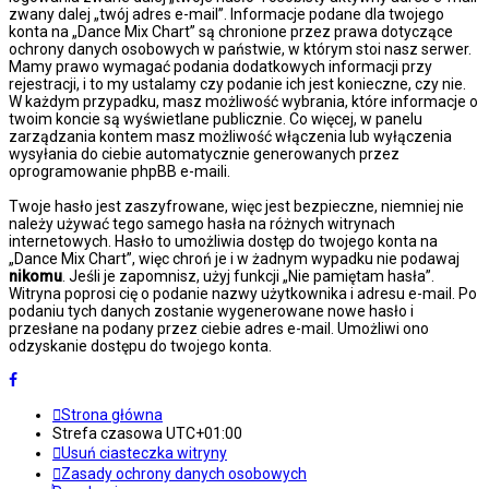
zwany dalej „twój adres e-mail”. Informacje podane dla twojego
konta na „Dance Mix Chart” są chronione przez prawa dotyczące
ochrony danych osobowych w państwie, w którym stoi nasz serwer.
Mamy prawo wymagać podania dodatkowych informacji przy
rejestracji, i to my ustalamy czy podanie ich jest konieczne, czy nie.
W każdym przypadku, masz możliwość wybrania, które informacje o
twoim koncie są wyświetlane publicznie. Co więcej, w panelu
zarządzania kontem masz możliwość włączenia lub wyłączenia
wysyłania do ciebie automatycznie generowanych przez
oprogramowanie phpBB e-maili.
Twoje hasło jest zaszyfrowane, więc jest bezpieczne, niemniej nie
należy używać tego samego hasła na różnych witrynach
internetowych. Hasło to umożliwia dostęp do twojego konta na
„Dance Mix Chart”, więc chroń je i w żadnym wypadku nie podawaj
nikomu
. Jeśli je zapomnisz, użyj funkcji „Nie pamiętam hasła”.
Witryna poprosi cię o podanie nazwy użytkownika i adresu e-mail. Po
podaniu tych danych zostanie wygenerowane nowe hasło i
przesłane na podany przez ciebie adres e-mail. Umożliwi ono
odzyskanie dostępu do twojego konta.
Strona główna
Strefa czasowa
UTC+01:00
Usuń ciasteczka witryny
Zasady ochrony danych osobowych