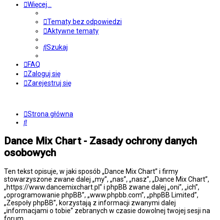
Więcej…
Tematy bez odpowiedzi
Aktywne tematy
Szukaj
FAQ
Zaloguj się
Zarejestruj się
Strona główna
Szukaj
Dance Mix Chart - Zasady ochrony danych
osobowych
Ten tekst opisuje, w jaki sposób „Dance Mix Chart” i firmy
stowarzyszone zwane dalej „my”, „nas”, „nasz”, „Dance Mix Chart”,
„https://www.dancemixchart.pl” i phpBB zwane dalej „oni”, „ich”,
„oprogramowanie phpBB”, „www.phpbb.com”, „phpBB Limited”,
„Zespoły phpBB”, korzystają z informacji zwanymi dalej
„informacjami o tobie” zebranych w czasie dowolnej twojej sesji na
forum.