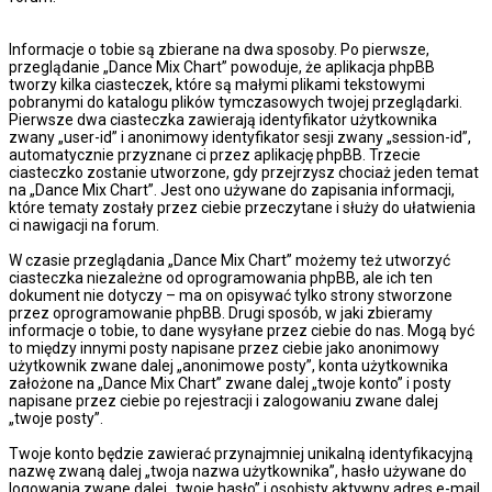
Informacje o tobie są zbierane na dwa sposoby. Po pierwsze,
przeglądanie „Dance Mix Chart” powoduje, że aplikacja phpBB
tworzy kilka ciasteczek, które są małymi plikami tekstowymi
pobranymi do katalogu plików tymczasowych twojej przeglądarki.
Pierwsze dwa ciasteczka zawierają identyfikator użytkownika
zwany „user-id” i anonimowy identyfikator sesji zwany „session-id”,
automatycznie przyznane ci przez aplikację phpBB. Trzecie
ciasteczko zostanie utworzone, gdy przejrzysz chociaż jeden temat
na „Dance Mix Chart”. Jest ono używane do zapisania informacji,
które tematy zostały przez ciebie przeczytane i służy do ułatwienia
ci nawigacji na forum.
W czasie przeglądania „Dance Mix Chart” możemy też utworzyć
ciasteczka niezależne od oprogramowania phpBB, ale ich ten
dokument nie dotyczy – ma on opisywać tylko strony stworzone
przez oprogramowanie phpBB. Drugi sposób, w jaki zbieramy
informacje o tobie, to dane wysyłane przez ciebie do nas. Mogą być
to między innymi posty napisane przez ciebie jako anonimowy
użytkownik zwane dalej „anonimowe posty”, konta użytkownika
założone na „Dance Mix Chart” zwane dalej „twoje konto” i posty
napisane przez ciebie po rejestracji i zalogowaniu zwane dalej
„twoje posty”.
Twoje konto będzie zawierać przynajmniej unikalną identyfikacyjną
nazwę zwaną dalej „twoja nazwa użytkownika”, hasło używane do
logowania zwane dalej „twoje hasło” i osobisty aktywny adres e-mail