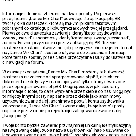
Informacje o tobie są zbierane na dwa sposoby. Po pierwsze,
przeglądanie „Dance Mix Chart” powoduje, że aplikacja phpBB
tworzy kilka ciasteczek, które są małymi plikami tekstowymi
pobranymi do katalogu plików tymczasowych twojej przeglądarki.
Pierwsze dwa ciasteczka zawierają identyfikator użytkownika
zwany „user-id” i anonimowy identyfikator sesji zwany „session-id”,
automatycznie przyznane ci przez aplikację phpBB. Trzecie
ciasteczko zostanie utworzone, gdy przejrzysz chociaż jeden temat
na „Dance Mix Chart”. Jest ono używane do zapisania informacji,
które tematy zostały przez ciebie przeczytane i służy do ułatwienia
ci nawigacji na forum.
W czasie przeglądania „Dance Mix Chart” możemy też utworzyć
ciasteczka niezależne od oprogramowania phpBB, ale ich ten
dokument nie dotyczy – ma on opisywać tylko strony stworzone
przez oprogramowanie phpBB. Drugi sposób, w jaki zbieramy
informacje o tobie, to dane wysyłane przez ciebie do nas. Mogą być
to między innymi posty napisane przez ciebie jako anonimowy
użytkownik zwane dalej „anonimowe posty”, konta użytkownika
założone na „Dance Mix Chart” zwane dalej „twoje konto” i posty
napisane przez ciebie po rejestracji i zalogowaniu zwane dalej
„twoje posty”.
Twoje konto będzie zawierać przynajmniej unikalną identyfikacyjną
nazwę zwaną dalej „twoja nazwa użytkownika”, hasło używane do
logowania zwane dalej „twoje hasło” i osobisty aktywny adres e-mail