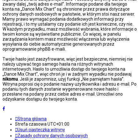
zwany dalej „twój adres e-mail”. Informacje podane dla twojego
konta na „Dance Mix Chart” są chronione przez prawa dotyczące
ochrony danych osobowych w państwie, w którym stoi nasz serwer.
Mamy prawo wymagać podania dodatkowych informacji przy
rejestracji, i to my ustalamy czy podanie ich jest konieczne, czy nie.
W każdym przypadku, masz możliwość wybrania, które informacje o
twoim koncie są wyświetlane publicznie. Co więcej, w panelu
zarządzania kontem masz możliwość włączenia lub wyłączenia
wysyłania do ciebie automatycznie generowanych przez
oprogramowanie phpBB e-maili.
Twoje hasło jest zaszyfrowane, więc jest bezpieczne, niemniej nie
należy używać tego samego hasła na różnych witrynach
internetowych. Hasło to umożliwia dostęp do twojego konta na
„Dance Mix Chart”, więc chroń je i w żadnym wypadku nie podawaj
nikomu
. Jeśli je zapomnisz, użyj funkcji „Nie pamiętam hasła”.
Witryna poprosi cię o podanie nazwy użytkownika i adresu e-mail. Po
podaniu tych danych zostanie wygenerowane nowe hasło i
przesłane na podany przez ciebie adres e-mail. Umożliwi ono
odzyskanie dostępu do twojego konta.
Strona główna
Strefa czasowa
UTC+01:00
Usuń ciasteczka witryny
Zasady ochrony danych osobowych