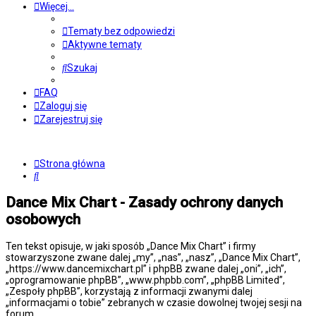
Więcej…
Tematy bez odpowiedzi
Aktywne tematy
Szukaj
FAQ
Zaloguj się
Zarejestruj się
Strona główna
Szukaj
Dance Mix Chart - Zasady ochrony danych
osobowych
Ten tekst opisuje, w jaki sposób „Dance Mix Chart” i firmy
stowarzyszone zwane dalej „my”, „nas”, „nasz”, „Dance Mix Chart”,
„https://www.dancemixchart.pl” i phpBB zwane dalej „oni”, „ich”,
„oprogramowanie phpBB”, „www.phpbb.com”, „phpBB Limited”,
„Zespoły phpBB”, korzystają z informacji zwanymi dalej
„informacjami o tobie” zebranych w czasie dowolnej twojej sesji na
forum.