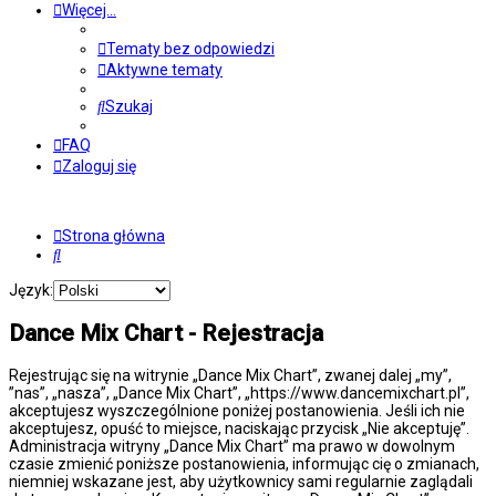
Więcej…
Tematy bez odpowiedzi
Aktywne tematy
Szukaj
FAQ
Zaloguj się
Strona główna
Szukaj
Język:
Dance Mix Chart - Rejestracja
Rejestrując się na witrynie „Dance Mix Chart”, zwanej dalej „my”,
”nas”, „nasza”, „Dance Mix Chart”, „https://www.dancemixchart.pl”,
akceptujesz wyszczególnione poniżej postanowienia. Jeśli ich nie
akceptujesz, opuść to miejsce, naciskając przycisk „Nie akceptuję”.
Administracja witryny „Dance Mix Chart” ma prawo w dowolnym
czasie zmienić poniższe postanowienia, informując cię o zmianach,
niemniej wskazane jest, aby użytkownicy sami regularnie zaglądali