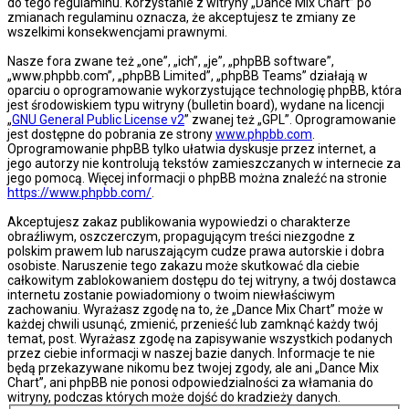
do tego regulaminu. Korzystanie z witryny „Dance Mix Chart” po
zmianach regulaminu oznacza, że akceptujesz te zmiany ze
wszelkimi konsekwencjami prawnymi.
Nasze fora zwane też „one”, „ich”, „je”, „phpBB software”,
„www.phpbb.com”, „phpBB Limited”, „phpBB Teams” działają w
oparciu o oprogramowanie wykorzystujące technologię phpBB, która
jest środowiskiem typu witryny (bulletin board), wydane na licencji
„
GNU General Public License v2
” zwanej też „GPL”. Oprogramowanie
jest dostępne do pobrania ze strony
www.phpbb.com
.
Oprogramowanie phpBB tylko ułatwia dyskusje przez internet, a
jego autorzy nie kontrolują tekstów zamieszczanych w internecie za
jego pomocą. Więcej informacji o phpBB można znaleźć na stronie
https://www.phpbb.com/
.
Akceptujesz zakaz publikowania wypowiedzi o charakterze
obraźliwym, oszczerczym, propagującym treści niezgodne z
polskim prawem lub naruszającym cudze prawa autorskie i dobra
osobiste. Naruszenie tego zakazu może skutkować dla ciebie
całkowitym zablokowaniem dostępu do tej witryny, a twój dostawca
internetu zostanie powiadomiony o twoim niewłaściwym
zachowaniu. Wyrażasz zgodę na to, że „Dance Mix Chart” może w
każdej chwili usunąć, zmienić, przenieść lub zamknąć każdy twój
temat, post. Wyrażasz zgodę na zapisywanie wszystkich podanych
przez ciebie informacji w naszej bazie danych. Informacje te nie
będą przekazywane nikomu bez twojej zgody, ale ani „Dance Mix
Chart”, ani phpBB nie ponosi odpowiedzialności za włamania do
witryny, podczas których może dojść do kradzieży danych.