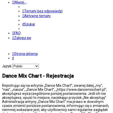
Więcej…
Tematy bez odpowiedzi
Aktywne tematy
Szukaj
FAQ
Zaloguj się
Strona główna
Szukaj
Język:
Dance Mix Chart - Rejestracja
Rejestrując się na witrynie „Dance Mix Chart”, zwanej dalej „my”,
”nas”, „nasza”, „Dance Mix Chart”, „https://www.dancemixchart.pl”,
akceptujesz wyszczególnione poniżej postanowienia. Jeśli ich nie
akceptujesz, opuść to miejsce, naciskając przycisk „Nie akceptuję”.
Administracja witryny „Dance Mix Chart” ma prawo w dowolnym
czasie zmienić poniższe postanowienia, informując cię o zmianach,
niemniej wskazane jest, aby użytkownicy sami regularnie zaglądali