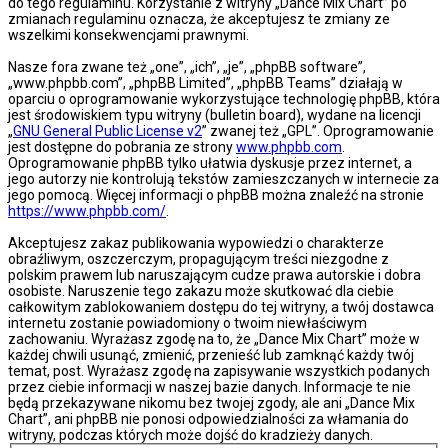
do tego regulaminu. Korzystanie z witryny „Dance Mix Chart” po
zmianach regulaminu oznacza, że akceptujesz te zmiany ze
wszelkimi konsekwencjami prawnymi.
Nasze fora zwane też „one”, „ich”, „je”, „phpBB software”,
„www.phpbb.com”, „phpBB Limited”, „phpBB Teams” działają w
oparciu o oprogramowanie wykorzystujące technologię phpBB, która
jest środowiskiem typu witryny (bulletin board), wydane na licencji
„
GNU General Public License v2
” zwanej też „GPL”. Oprogramowanie
jest dostępne do pobrania ze strony
www.phpbb.com
.
Oprogramowanie phpBB tylko ułatwia dyskusje przez internet, a
jego autorzy nie kontrolują tekstów zamieszczanych w internecie za
jego pomocą. Więcej informacji o phpBB można znaleźć na stronie
https://www.phpbb.com/
.
Akceptujesz zakaz publikowania wypowiedzi o charakterze
obraźliwym, oszczerczym, propagującym treści niezgodne z
polskim prawem lub naruszającym cudze prawa autorskie i dobra
osobiste. Naruszenie tego zakazu może skutkować dla ciebie
całkowitym zablokowaniem dostępu do tej witryny, a twój dostawca
internetu zostanie powiadomiony o twoim niewłaściwym
zachowaniu. Wyrażasz zgodę na to, że „Dance Mix Chart” może w
każdej chwili usunąć, zmienić, przenieść lub zamknąć każdy twój
temat, post. Wyrażasz zgodę na zapisywanie wszystkich podanych
przez ciebie informacji w naszej bazie danych. Informacje te nie
będą przekazywane nikomu bez twojej zgody, ale ani „Dance Mix
Chart”, ani phpBB nie ponosi odpowiedzialności za włamania do
witryny, podczas których może dojść do kradzieży danych.