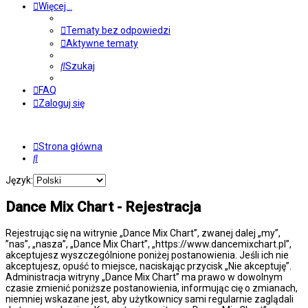
Więcej…
Tematy bez odpowiedzi
Aktywne tematy
Szukaj
FAQ
Zaloguj się
Strona główna
Szukaj
Język:
Dance Mix Chart - Rejestracja
Rejestrując się na witrynie „Dance Mix Chart”, zwanej dalej „my”,
”nas”, „nasza”, „Dance Mix Chart”, „https://www.dancemixchart.pl”,
akceptujesz wyszczególnione poniżej postanowienia. Jeśli ich nie
akceptujesz, opuść to miejsce, naciskając przycisk „Nie akceptuję”.
Administracja witryny „Dance Mix Chart” ma prawo w dowolnym
czasie zmienić poniższe postanowienia, informując cię o zmianach,
niemniej wskazane jest, aby użytkownicy sami regularnie zaglądali