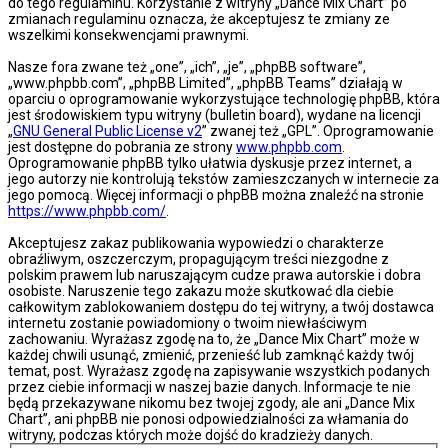
do tego regulaminu. Korzystanie z witryny „Dance Mix Chart” po
zmianach regulaminu oznacza, że akceptujesz te zmiany ze
wszelkimi konsekwencjami prawnymi.
Nasze fora zwane też „one”, „ich”, „je”, „phpBB software”,
„www.phpbb.com”, „phpBB Limited”, „phpBB Teams” działają w
oparciu o oprogramowanie wykorzystujące technologię phpBB, która
jest środowiskiem typu witryny (bulletin board), wydane na licencji
„
GNU General Public License v2
” zwanej też „GPL”. Oprogramowanie
jest dostępne do pobrania ze strony
www.phpbb.com
.
Oprogramowanie phpBB tylko ułatwia dyskusje przez internet, a
jego autorzy nie kontrolują tekstów zamieszczanych w internecie za
jego pomocą. Więcej informacji o phpBB można znaleźć na stronie
https://www.phpbb.com/
.
Akceptujesz zakaz publikowania wypowiedzi o charakterze
obraźliwym, oszczerczym, propagującym treści niezgodne z
polskim prawem lub naruszającym cudze prawa autorskie i dobra
osobiste. Naruszenie tego zakazu może skutkować dla ciebie
całkowitym zablokowaniem dostępu do tej witryny, a twój dostawca
internetu zostanie powiadomiony o twoim niewłaściwym
zachowaniu. Wyrażasz zgodę na to, że „Dance Mix Chart” może w
każdej chwili usunąć, zmienić, przenieść lub zamknąć każdy twój
temat, post. Wyrażasz zgodę na zapisywanie wszystkich podanych
przez ciebie informacji w naszej bazie danych. Informacje te nie
będą przekazywane nikomu bez twojej zgody, ale ani „Dance Mix
Chart”, ani phpBB nie ponosi odpowiedzialności za włamania do
witryny, podczas których może dojść do kradzieży danych.