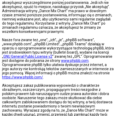
akceptujesz wyszczególnione poniżej postanowienia. Jeśli ich nie
akceptujesz, opuść to miejsce, naciskając przycisk „Nie akceptuję”.
Administracja witryny „Dance Mix Chart” ma prawo w dowolnym
czasie zmienić poniższe postanowienia, informując cię o zmianach,
niemniej wskazane jest, aby użytkownicy sami regularnie zaglądali
do tego regulaminu. Korzystanie z witryny „Dance Mix Chart” po
zmianach regulaminu oznacza, że akceptujesz te zmiany ze
wszelkimi konsekwencjami prawnymi.
Nasze fora zwane też „one”, „ich”, „je”, „phpBB software”,
„www.phpbb.com”, „phpBB Limited”, „phpBB Teams” działają w
oparciu o oprogramowanie wykorzystujące technologię phpBB, która
jest środowiskiem typu witryny (bulletin board), wydane na licencji
„
GNU General Public License v2
” zwanej też „GPL”. Oprogramowanie
jest dostępne do pobrania ze strony
www.phpbb.com
.
Oprogramowanie phpBB tylko ułatwia dyskusje przez internet, a
jego autorzy nie kontrolują tekstów zamieszczanych w internecie za
jego pomocą. Więcej informacji o phpBB można znaleźć na stronie
https://www.phpbb.com/
.
Akceptujesz zakaz publikowania wypowiedzi o charakterze
obraźliwym, oszczerczym, propagującym treści niezgodne z
polskim prawem lub naruszającym cudze prawa autorskie i dobra
osobiste. Naruszenie tego zakazu może skutkować dla ciebie
całkowitym zablokowaniem dostępu do tej witryny, a twój dostawca
internetu zostanie powiadomiony o twoim niewłaściwym
zachowaniu. Wyrażasz zgodę na to, że „Dance Mix Chart” może w
każdej chwili usunąć, zmienić, przenieść lub zamknąć każdy twój