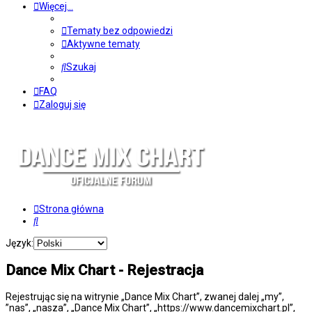
Więcej…
Tematy bez odpowiedzi
Aktywne tematy
Szukaj
FAQ
Zaloguj się
Strona główna
Szukaj
Język:
Dance Mix Chart - Rejestracja
Rejestrując się na witrynie „Dance Mix Chart”, zwanej dalej „my”,
”nas”, „nasza”, „Dance Mix Chart”, „https://www.dancemixchart.pl”,