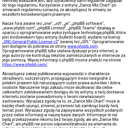
niemniej wskazane jest, aby użytkownicy sami regularnie zaglądali
do tego regulaminu. Korzystanie z witryny „Dance Mix Chart” po
zmianach regulaminu oznacza, że akceptujesz te zmiany ze
wszelkimi konsekwencjami prawnymi.
Nasze fora zwane też „one”, „ich”, „je”, „phpBB software”,
„www.phpbb.com”, „phpBB Limited”, „phpBB Teams” działają w
oparciu o oprogramowanie wykorzystujące technologię phpBB, która
jest środowiskiem typu witryny (bulletin board), wydane na licencji
„
GNU General Public License v2
” zwanej też „GPL”. Oprogramowanie
jest dostępne do pobrania ze strony
www.phpbb.com
.
Oprogramowanie phpBB tylko ułatwia dyskusje przez internet, a
jego autorzy nie kontrolują tekstów zamieszczanych w internecie za
jego pomocą. Więcej informacji o phpBB można znaleźć na stronie
https://www.phpbb.com/
.
Akceptujesz zakaz publikowania wypowiedzi o charakterze
obraźliwym, oszczerczym, propagującym treści niezgodne z
polskim prawem lub naruszającym cudze prawa autorskie i dobra
osobiste. Naruszenie tego zakazu może skutkować dla ciebie
całkowitym zablokowaniem dostępu do tej witryny, a twój dostawca
internetu zostanie powiadomiony o twoim niewłaściwym
zachowaniu. Wyrażasz zgodę na to, że „Dance Mix Chart” może w
każdej chwili usunąć, zmienić, przenieść lub zamknąć każdy twój
temat, post. Wyrażasz zgodę na zapisywanie wszystkich podanych
przez ciebie informacji w naszej bazie danych. Informacje te nie
będą przekazywane nikomu bez twojej zgody, ale ani „Dance Mix
Chart”, ani phpBB nie ponosi odpowiedzialności za włamania do