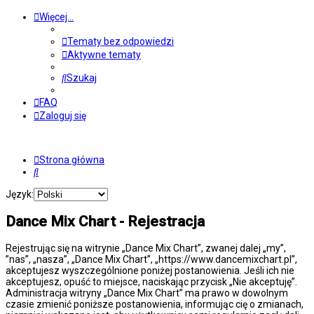
Więcej…
Tematy bez odpowiedzi
Aktywne tematy
Szukaj
FAQ
Zaloguj się
Strona główna
Szukaj
Język:
Dance Mix Chart - Rejestracja
Rejestrując się na witrynie „Dance Mix Chart”, zwanej dalej „my”,
”nas”, „nasza”, „Dance Mix Chart”, „https://www.dancemixchart.pl”,
akceptujesz wyszczególnione poniżej postanowienia. Jeśli ich nie
akceptujesz, opuść to miejsce, naciskając przycisk „Nie akceptuję”.
Administracja witryny „Dance Mix Chart” ma prawo w dowolnym
czasie zmienić poniższe postanowienia, informując cię o zmianach,