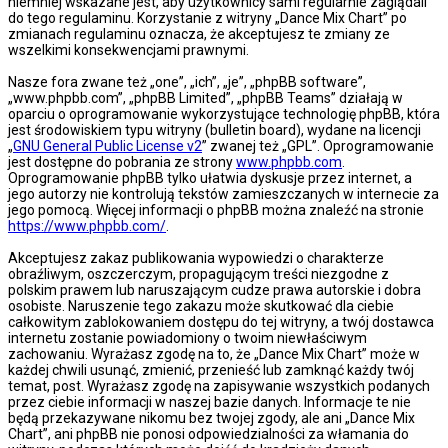
niemniej wskazane jest, aby użytkownicy sami regularnie zaglądali
do tego regulaminu. Korzystanie z witryny „Dance Mix Chart” po
zmianach regulaminu oznacza, że akceptujesz te zmiany ze
wszelkimi konsekwencjami prawnymi.
Nasze fora zwane też „one”, „ich”, „je”, „phpBB software”,
„www.phpbb.com”, „phpBB Limited”, „phpBB Teams” działają w
oparciu o oprogramowanie wykorzystujące technologię phpBB, która
jest środowiskiem typu witryny (bulletin board), wydane na licencji
„
GNU General Public License v2
” zwanej też „GPL”. Oprogramowanie
jest dostępne do pobrania ze strony
www.phpbb.com
.
Oprogramowanie phpBB tylko ułatwia dyskusje przez internet, a
jego autorzy nie kontrolują tekstów zamieszczanych w internecie za
jego pomocą. Więcej informacji o phpBB można znaleźć na stronie
https://www.phpbb.com/
.
Akceptujesz zakaz publikowania wypowiedzi o charakterze
obraźliwym, oszczerczym, propagującym treści niezgodne z
polskim prawem lub naruszającym cudze prawa autorskie i dobra
osobiste. Naruszenie tego zakazu może skutkować dla ciebie
całkowitym zablokowaniem dostępu do tej witryny, a twój dostawca
internetu zostanie powiadomiony o twoim niewłaściwym
zachowaniu. Wyrażasz zgodę na to, że „Dance Mix Chart” może w
każdej chwili usunąć, zmienić, przenieść lub zamknąć każdy twój
temat, post. Wyrażasz zgodę na zapisywanie wszystkich podanych
przez ciebie informacji w naszej bazie danych. Informacje te nie
będą przekazywane nikomu bez twojej zgody, ale ani „Dance Mix
Chart”, ani phpBB nie ponosi odpowiedzialności za włamania do