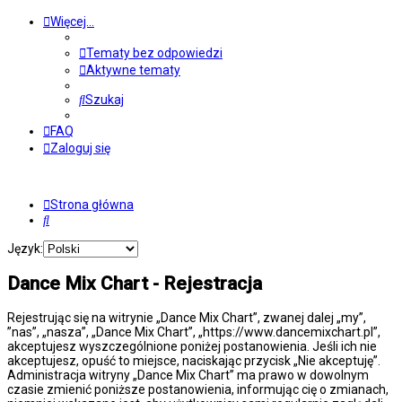
Więcej…
Tematy bez odpowiedzi
Aktywne tematy
Szukaj
FAQ
Zaloguj się
Strona główna
Szukaj
Język:
Dance Mix Chart - Rejestracja
Rejestrując się na witrynie „Dance Mix Chart”, zwanej dalej „my”,
”nas”, „nasza”, „Dance Mix Chart”, „https://www.dancemixchart.pl”,
akceptujesz wyszczególnione poniżej postanowienia. Jeśli ich nie
akceptujesz, opuść to miejsce, naciskając przycisk „Nie akceptuję”.
Administracja witryny „Dance Mix Chart” ma prawo w dowolnym
czasie zmienić poniższe postanowienia, informując cię o zmianach,