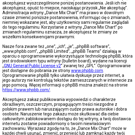
akceptujesz wyszczególnione poniżej postanowienia. Jeśli ich nie
akceptujesz, opuść to miejsce, naciskając przycisk „Nie akceptuję”.
Administracja witryny „Dance Mix Chart” ma prawo w dowolnym
czasie zmienić poniższe postanowienia, informując cię o zmianach,
niemniej wskazane jest, aby użytkownicy sami regularnie zaglądali
do tego regulaminu. Korzystanie z witryny „Dance Mix Chart” po
zmianach regulaminu oznacza, że akceptujesz te zmiany ze
wszelkimi konsekwencjami prawnymi.
Nasze fora zwane też „one”, „ich”, „je”, „phpBB software”,
„www.phpbb.com”, „phpBB Limited”, „phpBB Teams” działają w
oparciu o oprogramowanie wykorzystujące technologię phpBB, która
jest środowiskiem typu witryny (bulletin board), wydane na licencji
„
GNU General Public License v2
” zwanej też „GPL”. Oprogramowanie
jest dostępne do pobrania ze strony
www.phpbb.com
.
Oprogramowanie phpBB tylko ułatwia dyskusje przez internet, a
jego autorzy nie kontrolują tekstów zamieszczanych w internecie za
jego pomocą. Więcej informacji o phpBB można znaleźć na stronie
https://www.phpbb.com/
.
Akceptujesz zakaz publikowania wypowiedzi o charakterze
obraźliwym, oszczerczym, propagującym treści niezgodne z
polskim prawem lub naruszającym cudze prawa autorskie i dobra
osobiste. Naruszenie tego zakazu może skutkować dla ciebie
całkowitym zablokowaniem dostępu do tej witryny, a twój dostawca
internetu zostanie powiadomiony o twoim niewłaściwym
zachowaniu. Wyrażasz zgodę na to, że „Dance Mix Chart” może w
każdej chwili usunąć, zmienić, przenieść lub zamknąć każdy twój