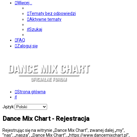
Więcej…
Tematy bez odpowiedzi
Aktywne tematy
Szukaj
FAQ
Zaloguj się
Strona główna
Szukaj
Język:
Dance Mix Chart - Rejestracja
Rejestrując się na witrynie „Dance Mix Chart”, zwanej dalej „my”,
”nas”, „nasza”, „Dance Mix Chart”, „https://www.dancemixchart.pl”,