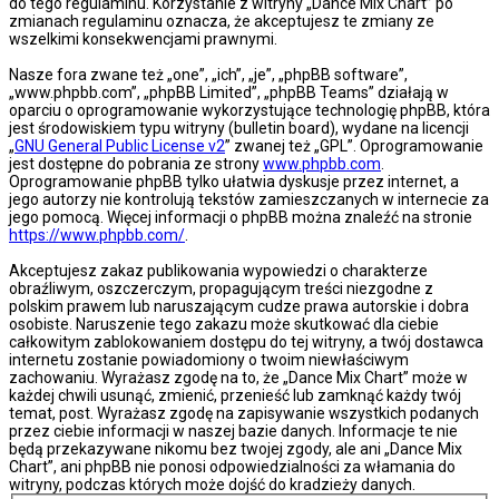
do tego regulaminu. Korzystanie z witryny „Dance Mix Chart” po
zmianach regulaminu oznacza, że akceptujesz te zmiany ze
wszelkimi konsekwencjami prawnymi.
Nasze fora zwane też „one”, „ich”, „je”, „phpBB software”,
„www.phpbb.com”, „phpBB Limited”, „phpBB Teams” działają w
oparciu o oprogramowanie wykorzystujące technologię phpBB, która
jest środowiskiem typu witryny (bulletin board), wydane na licencji
„
GNU General Public License v2
” zwanej też „GPL”. Oprogramowanie
jest dostępne do pobrania ze strony
www.phpbb.com
.
Oprogramowanie phpBB tylko ułatwia dyskusje przez internet, a
jego autorzy nie kontrolują tekstów zamieszczanych w internecie za
jego pomocą. Więcej informacji o phpBB można znaleźć na stronie
https://www.phpbb.com/
.
Akceptujesz zakaz publikowania wypowiedzi o charakterze
obraźliwym, oszczerczym, propagującym treści niezgodne z
polskim prawem lub naruszającym cudze prawa autorskie i dobra
osobiste. Naruszenie tego zakazu może skutkować dla ciebie
całkowitym zablokowaniem dostępu do tej witryny, a twój dostawca
internetu zostanie powiadomiony o twoim niewłaściwym
zachowaniu. Wyrażasz zgodę na to, że „Dance Mix Chart” może w
każdej chwili usunąć, zmienić, przenieść lub zamknąć każdy twój
temat, post. Wyrażasz zgodę na zapisywanie wszystkich podanych
przez ciebie informacji w naszej bazie danych. Informacje te nie
będą przekazywane nikomu bez twojej zgody, ale ani „Dance Mix
Chart”, ani phpBB nie ponosi odpowiedzialności za włamania do
witryny, podczas których może dojść do kradzieży danych.