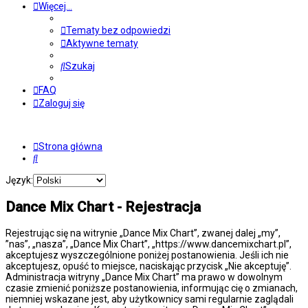
Więcej…
Tematy bez odpowiedzi
Aktywne tematy
Szukaj
FAQ
Zaloguj się
Strona główna
Szukaj
Język:
Dance Mix Chart - Rejestracja
Rejestrując się na witrynie „Dance Mix Chart”, zwanej dalej „my”,
”nas”, „nasza”, „Dance Mix Chart”, „https://www.dancemixchart.pl”,
akceptujesz wyszczególnione poniżej postanowienia. Jeśli ich nie
akceptujesz, opuść to miejsce, naciskając przycisk „Nie akceptuję”.
Administracja witryny „Dance Mix Chart” ma prawo w dowolnym
czasie zmienić poniższe postanowienia, informując cię o zmianach,
niemniej wskazane jest, aby użytkownicy sami regularnie zaglądali