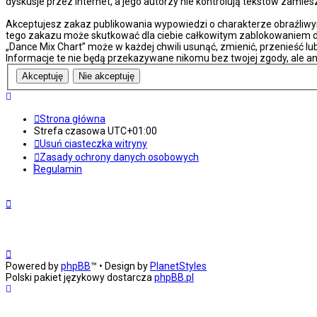
dyskusje przez internet, a jego autorzy nie kontrolują tekstów zami
Akceptujesz zakaz publikowania wypowiedzi o charakterze obraźliwy
tego zakazu może skutkować dla ciebie całkowitym zablokowaniem do
„Dance Mix Chart” może w każdej chwili usunąć, zmienić, przenieść l
Informacje te nie będą przekazywane nikomu bez twojej zgody, ale an
Strona główna
Strefa czasowa
UTC+01:00
Usuń ciasteczka witryny
Zasady ochrony danych osobowych
Regulamin
Powered by
phpBB
™
• Design by
PlanetStyles
Polski pakiet językowy dostarcza
phpBB.pl