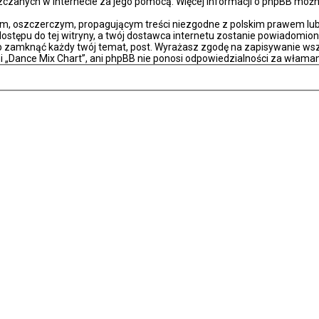
eszczanych w internecie za jego pomocą. Więcej informacji o phpBB moż
m, oszczerczym, propagującym treści niezgodne z polskim prawem lub 
stępu do tej witryny, a twój dostawca internetu zostanie powiadomio
ub zamknąć każdy twój temat, post. Wyrażasz zgodę na zapisywanie wsz
i „Dance Mix Chart”, ani phpBB nie ponosi odpowiedzialności za właman