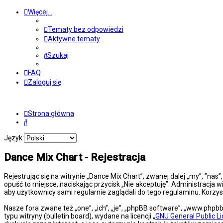
Więcej…
Tematy bez odpowiedzi
Aktywne tematy
Szukaj
FAQ
Zaloguj się
Strona główna
Szukaj
Język:
Dance Mix Chart - Rejestracja
Rejestrując się na witrynie „Dance Mix Chart”, zwanej dalej „my”, ”nas
opuść to miejsce, naciskając przycisk „Nie akceptuję”. Administracj
aby użytkownicy sami regularnie zaglądali do tego regulaminu. Korz
Nasze fora zwane też „one”, „ich”, „je”, „phpBB software”, „www.php
typu witryny (bulletin board), wydane na licencji „
GNU General Public L