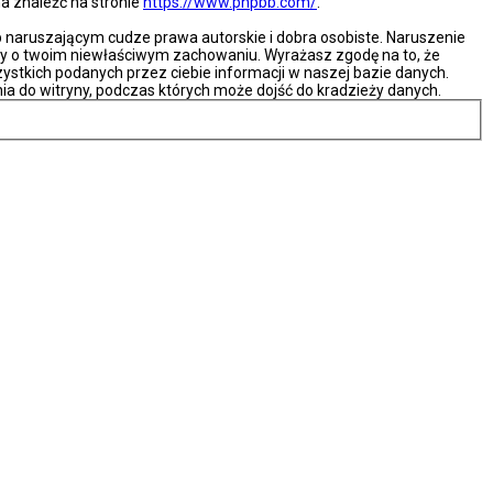
na znaleźć na stronie
https://www.phpbb.com/
.
naruszającym cudze prawa autorskie i dobra osobiste. Naruszenie
ny o twoim niewłaściwym zachowaniu. Wyrażasz zgodę na to, że
ystkich podanych przez ciebie informacji w naszej bazie danych.
ia do witryny, podczas których może dojść do kradzieży danych.