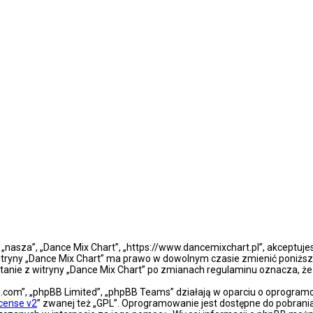
”, „nasza”, „Dance Mix Chart”, „https://www.dancemixchart.pl”, akceptuj
a witryny „Dance Mix Chart” ma prawo w dowolnym czasie zmienić poniższ
ystanie z witryny „Dance Mix Chart” po zmianach regulaminu oznacza, 
bb.com”, „phpBB Limited”, „phpBB Teams” działają w oparciu o oprogra
icense v2
” zwanej też „GPL”. Oprogramowanie jest dostępne do pobrani