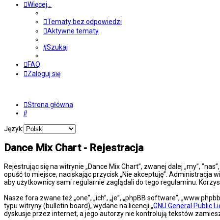
Więcej…
Tematy bez odpowiedzi
Aktywne tematy
Szukaj
FAQ
Zaloguj się
Strona główna
Szukaj
Język:
Dance Mix Chart - Rejestracja
Rejestrując się na witrynie „Dance Mix Chart”, zwanej dalej „my”, ”nas
opuść to miejsce, naciskając przycisk „Nie akceptuję”. Administracj
aby użytkownicy sami regularnie zaglądali do tego regulaminu. Korz
Nasze fora zwane też „one”, „ich”, „je”, „phpBB software”, „www.php
typu witryny (bulletin board), wydane na licencji „
GNU General Public L
dyskusje przez internet, a jego autorzy nie kontrolują tekstów zami