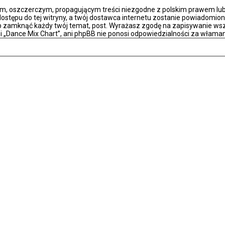
m, oszczerczym, propagującym treści niezgodne z polskim prawem lub 
stępu do tej witryny, a twój dostawca internetu zostanie powiadomio
ub zamknąć każdy twój temat, post. Wyrażasz zgodę na zapisywanie wsz
i „Dance Mix Chart”, ani phpBB nie ponosi odpowiedzialności za właman