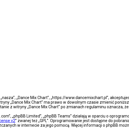
”, „nasza”, „Dance Mix Chart”, „https://www.dancemixchart.pl”, akceptuj
a witryny „Dance Mix Chart” ma prawo w dowolnym czasie zmienić poniższ
ystanie z witryny „Dance Mix Chart” po zmianach regulaminu oznacza, 
bb.com”, „phpBB Limited”, „phpBB Teams” działają w oparciu o oprogra
icense v2
” zwanej też „GPL”. Oprogramowanie jest dostępne do pobrani
eszczanych w internecie za jego pomocą. Więcej informacji o phpBB moż