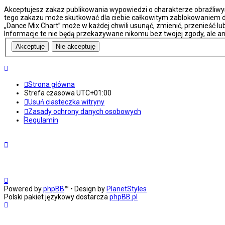
Akceptujesz zakaz publikowania wypowiedzi o charakterze obraźliwy
tego zakazu może skutkować dla ciebie całkowitym zablokowaniem do
„Dance Mix Chart” może w każdej chwili usunąć, zmienić, przenieść l
Informacje te nie będą przekazywane nikomu bez twojej zgody, ale an
Strona główna
Strefa czasowa
UTC+01:00
Usuń ciasteczka witryny
Zasady ochrony danych osobowych
Regulamin
Powered by
phpBB
™
• Design by
PlanetStyles
Polski pakiet językowy dostarcza
phpBB.pl