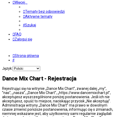
Więcej…
Tematy bez odpowiedzi
Aktywne tematy
Szukaj
FAQ
Zaloguj się
Strona główna
Szukaj
Język:
Dance Mix Chart - Rejestracja
Rejestrując się na witrynie „Dance Mix Chart”, zwanej dalej „my”,
”nas”, „nasza”, „Dance Mix Chart”, „https://www.dancemixchart.pl”,
akceptujesz wyszczególnione poniżej postanowienia. Jeśli ich nie
akceptujesz, opuść to miejsce, naciskając przycisk „Nie akceptuję”.
Administracja witryny „Dance Mix Chart” ma prawo w dowolnym
czasie zmienić poniższe postanowienia, informując cię o zmianach,
niemniej wskazane jest, aby użytkownicy sami regularnie zaglądali