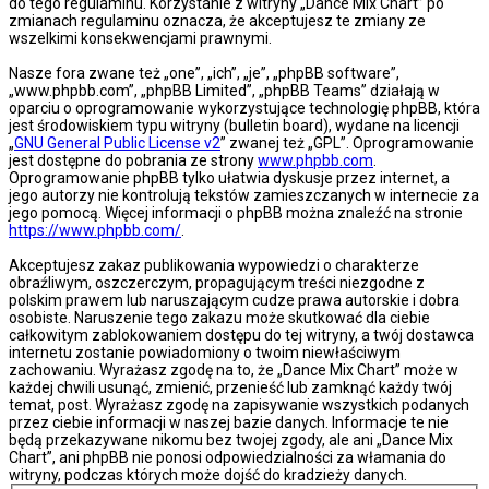
do tego regulaminu. Korzystanie z witryny „Dance Mix Chart” po
zmianach regulaminu oznacza, że akceptujesz te zmiany ze
wszelkimi konsekwencjami prawnymi.
Nasze fora zwane też „one”, „ich”, „je”, „phpBB software”,
„www.phpbb.com”, „phpBB Limited”, „phpBB Teams” działają w
oparciu o oprogramowanie wykorzystujące technologię phpBB, która
jest środowiskiem typu witryny (bulletin board), wydane na licencji
„
GNU General Public License v2
” zwanej też „GPL”. Oprogramowanie
jest dostępne do pobrania ze strony
www.phpbb.com
.
Oprogramowanie phpBB tylko ułatwia dyskusje przez internet, a
jego autorzy nie kontrolują tekstów zamieszczanych w internecie za
jego pomocą. Więcej informacji o phpBB można znaleźć na stronie
https://www.phpbb.com/
.
Akceptujesz zakaz publikowania wypowiedzi o charakterze
obraźliwym, oszczerczym, propagującym treści niezgodne z
polskim prawem lub naruszającym cudze prawa autorskie i dobra
osobiste. Naruszenie tego zakazu może skutkować dla ciebie
całkowitym zablokowaniem dostępu do tej witryny, a twój dostawca
internetu zostanie powiadomiony o twoim niewłaściwym
zachowaniu. Wyrażasz zgodę na to, że „Dance Mix Chart” może w
każdej chwili usunąć, zmienić, przenieść lub zamknąć każdy twój
temat, post. Wyrażasz zgodę na zapisywanie wszystkich podanych
przez ciebie informacji w naszej bazie danych. Informacje te nie
będą przekazywane nikomu bez twojej zgody, ale ani „Dance Mix
Chart”, ani phpBB nie ponosi odpowiedzialności za włamania do
witryny, podczas których może dojść do kradzieży danych.