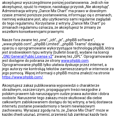
akceptujesz wyszczególnione poniżej postanowienia. Jeśli ich nie
akceptujesz, opuść to miejsce, naciskając przycisk „Nie akceptuję”.
Administracja witryny „Dance Mix Chart” ma prawo w dowolnym
czasie zmienić poniższe postanowienia, informując cię o zmianach,
niemniej wskazane jest, aby użytkownicy sami regularnie zaglądali
do tego regulaminu. Korzystanie z witryny „Dance Mix Chart” po
zmianach regulaminu oznacza, że akceptujesz te zmiany ze
wszelkimi konsekwencjami prawnymi.
Nasze fora zwane też „one”, „ich”, „je”, „phpBB software”,
„www.phpbb.com”, „phpBB Limited”, „phpBB Teams” działają w
oparciu o oprogramowanie wykorzystujące technologię phpBB, która
jest środowiskiem typu witryny (bulletin board), wydane na licencji
„
GNU General Public License v2
” zwanej też „GPL”. Oprogramowanie
jest dostępne do pobrania ze strony
www.phpbb.com
.
Oprogramowanie phpBB tylko ułatwia dyskusje przez internet, a
jego autorzy nie kontrolują tekstów zamieszczanych w internecie za
jego pomocą. Więcej informacji o phpBB można znaleźć na stronie
https://www.phpbb.com/
.
Akceptujesz zakaz publikowania wypowiedzi o charakterze
obraźliwym, oszczerczym, propagującym treści niezgodne z
polskim prawem lub naruszającym cudze prawa autorskie i dobra
osobiste. Naruszenie tego zakazu może skutkować dla ciebie
całkowitym zablokowaniem dostępu do tej witryny, a twój dostawca
internetu zostanie powiadomiony o twoim niewłaściwym
zachowaniu. Wyrażasz zgodę na to, że „Dance Mix Chart” może w
każdej chwili usunąć, zmienić, przenieść lub zamknąć każdy twój