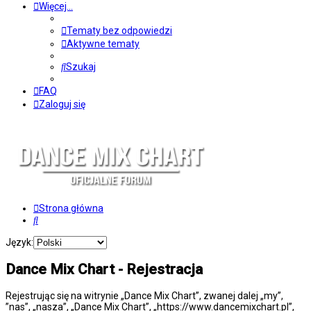
Więcej…
Tematy bez odpowiedzi
Aktywne tematy
Szukaj
FAQ
Zaloguj się
Strona główna
Szukaj
Język:
Dance Mix Chart - Rejestracja
Rejestrując się na witrynie „Dance Mix Chart”, zwanej dalej „my”,
”nas”, „nasza”, „Dance Mix Chart”, „https://www.dancemixchart.pl”,