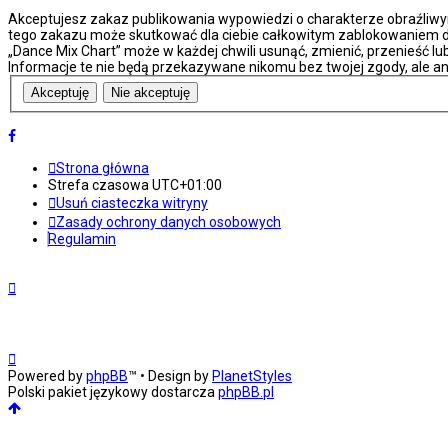
Akceptujesz zakaz publikowania wypowiedzi o charakterze obraźliwy
tego zakazu może skutkować dla ciebie całkowitym zablokowaniem do
„Dance Mix Chart” może w każdej chwili usunąć, zmienić, przenieść l
Informacje te nie będą przekazywane nikomu bez twojej zgody, ale an
Strona główna
Strefa czasowa
UTC+01:00
Usuń ciasteczka witryny
Zasady ochrony danych osobowych
Regulamin
Powered by
phpBB
™
• Design by
PlanetStyles
Polski pakiet językowy dostarcza
phpBB.pl