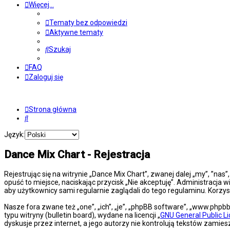
Więcej…
Tematy bez odpowiedzi
Aktywne tematy
Szukaj
FAQ
Zaloguj się
Strona główna
Szukaj
Język:
Dance Mix Chart - Rejestracja
Rejestrując się na witrynie „Dance Mix Chart”, zwanej dalej „my”, ”nas
opuść to miejsce, naciskając przycisk „Nie akceptuję”. Administracj
aby użytkownicy sami regularnie zaglądali do tego regulaminu. Korz
Nasze fora zwane też „one”, „ich”, „je”, „phpBB software”, „www.php
typu witryny (bulletin board), wydane na licencji „
GNU General Public L
dyskusje przez internet, a jego autorzy nie kontrolują tekstów zami