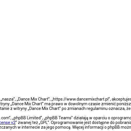
”, „nasza”, „Dance Mix Chart”, „https://www.dancemixchart.pl”, akceptuj
a witryny „Dance Mix Chart” ma prawo w dowolnym czasie zmienić poniższ
ystanie z witryny „Dance Mix Chart” po zmianach regulaminu oznacza, 
bb.com”, „phpBB Limited”, „phpBB Teams” działają w oparciu o oprogra
icense v2
” zwanej też „GPL”. Oprogramowanie jest dostępne do pobrani
eszczanych w internecie za jego pomocą. Więcej informacji o phpBB moż