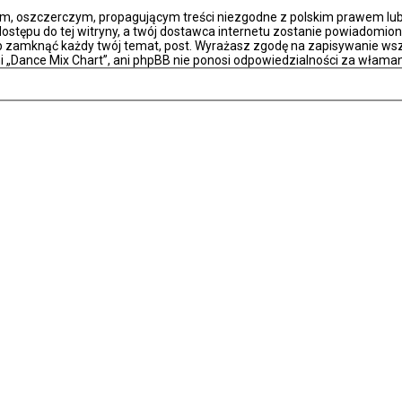
m, oszczerczym, propagującym treści niezgodne z polskim prawem lub 
stępu do tej witryny, a twój dostawca internetu zostanie powiadomio
ub zamknąć każdy twój temat, post. Wyrażasz zgodę na zapisywanie wsz
i „Dance Mix Chart”, ani phpBB nie ponosi odpowiedzialności za właman