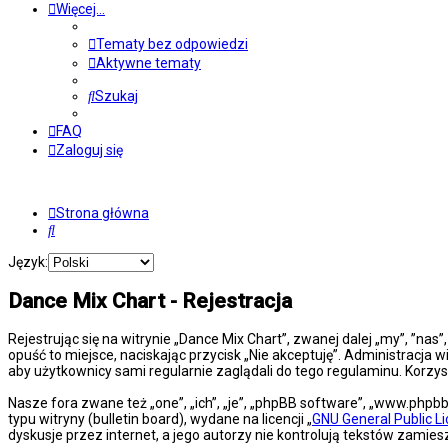
Więcej…
Tematy bez odpowiedzi
Aktywne tematy
Szukaj
FAQ
Zaloguj się
Strona główna
Szukaj
Język:
Dance Mix Chart - Rejestracja
Rejestrując się na witrynie „Dance Mix Chart”, zwanej dalej „my”, ”nas
opuść to miejsce, naciskając przycisk „Nie akceptuję”. Administracj
aby użytkownicy sami regularnie zaglądali do tego regulaminu. Korz
Nasze fora zwane też „one”, „ich”, „je”, „phpBB software”, „www.php
typu witryny (bulletin board), wydane na licencji „
GNU General Public L
dyskusje przez internet, a jego autorzy nie kontrolują tekstów zami