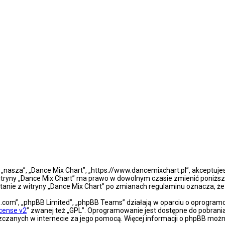
”, „nasza”, „Dance Mix Chart”, „https://www.dancemixchart.pl”, akceptuj
a witryny „Dance Mix Chart” ma prawo w dowolnym czasie zmienić poniższ
ystanie z witryny „Dance Mix Chart” po zmianach regulaminu oznacza, 
bb.com”, „phpBB Limited”, „phpBB Teams” działają w oparciu o oprogra
icense v2
” zwanej też „GPL”. Oprogramowanie jest dostępne do pobrani
eszczanych w internecie za jego pomocą. Więcej informacji o phpBB moż