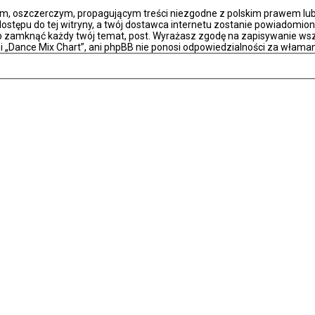
m, oszczerczym, propagującym treści niezgodne z polskim prawem lub 
stępu do tej witryny, a twój dostawca internetu zostanie powiadomio
ub zamknąć każdy twój temat, post. Wyrażasz zgodę na zapisywanie wsz
i „Dance Mix Chart”, ani phpBB nie ponosi odpowiedzialności za właman