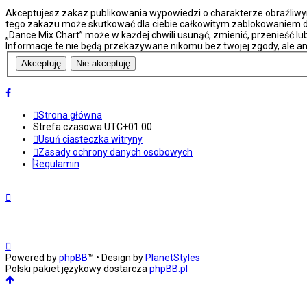
Akceptujesz zakaz publikowania wypowiedzi o charakterze obraźliwy
tego zakazu może skutkować dla ciebie całkowitym zablokowaniem do
„Dance Mix Chart” może w każdej chwili usunąć, zmienić, przenieść l
Informacje te nie będą przekazywane nikomu bez twojej zgody, ale an
Strona główna
Strefa czasowa
UTC+01:00
Usuń ciasteczka witryny
Zasady ochrony danych osobowych
Regulamin
Powered by
phpBB
™
• Design by
PlanetStyles
Polski pakiet językowy dostarcza
phpBB.pl