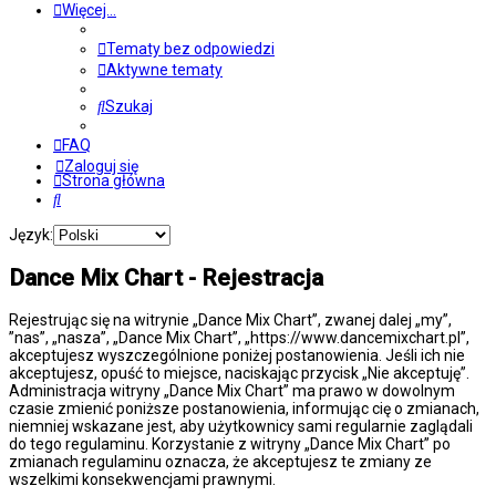
Więcej…
Tematy bez odpowiedzi
Aktywne tematy
Szukaj
FAQ
Zaloguj się
Strona główna
Szukaj
Język:
Dance Mix Chart - Rejestracja
Rejestrując się na witrynie „Dance Mix Chart”, zwanej dalej „my”,
”nas”, „nasza”, „Dance Mix Chart”, „https://www.dancemixchart.pl”,
akceptujesz wyszczególnione poniżej postanowienia. Jeśli ich nie
akceptujesz, opuść to miejsce, naciskając przycisk „Nie akceptuję”.
Administracja witryny „Dance Mix Chart” ma prawo w dowolnym
czasie zmienić poniższe postanowienia, informując cię o zmianach,
niemniej wskazane jest, aby użytkownicy sami regularnie zaglądali
do tego regulaminu. Korzystanie z witryny „Dance Mix Chart” po
zmianach regulaminu oznacza, że akceptujesz te zmiany ze
wszelkimi konsekwencjami prawnymi.