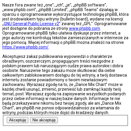
Nasze fora zwane też „one”, „ich”, „je”, „phpBB software”,
„www.phpbb.com”, „phpBB Limited”, „phpBB Teams” działają w
oparciu o oprogramowanie wykorzystujące technologię phpBB, która
jest środowiskiem typu witryny (bulletin board), wydane na licencji
„
GNU General Public License v2
” zwanej też „GPL”. Oprogramowanie
jest dostępne do pobrania ze strony
www.phpbb.com
.
Oprogramowanie phpBB tylko ułatwia dyskusje przez internet, a
jego autorzy nie kontrolują tekstów zamieszczanych w internecie za
jego pomocą. Więcej informacji o phpBB można znaleźć na stronie
https://www.phpbb.com/
.
Akceptujesz zakaz publikowania wypowiedzi o charakterze
obraźliwym, oszczerczym, propagującym treści niezgodne z
polskim prawem lub naruszającym cudze prawa autorskie i dobra
osobiste. Naruszenie tego zakazu może skutkować dla ciebie
całkowitym zablokowaniem dostępu do tej witryny, a twój dostawca
internetu zostanie powiadomiony o twoim niewłaściwym
zachowaniu. Wyrażasz zgodę na to, że „Dance Mix Chart” może w
każdej chwili usunąć, zmienić, przenieść lub zamknąć każdy twój
temat, post. Wyrażasz zgodę na zapisywanie wszystkich podanych
przez ciebie informacji w naszej bazie danych. Informacje te nie
będą przekazywane nikomu bez twojej zgody, ale ani „Dance Mix
Chart”, ani phpBB nie ponosi odpowiedzialności za włamania do
witryny, podczas których może dojść do kradzieży danych.