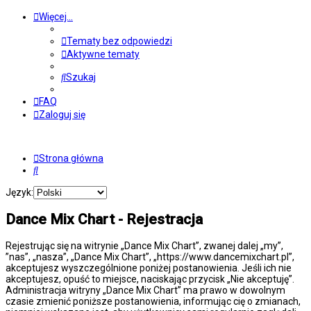
Więcej…
Tematy bez odpowiedzi
Aktywne tematy
Szukaj
FAQ
Zaloguj się
Strona główna
Szukaj
Język:
Dance Mix Chart - Rejestracja
Rejestrując się na witrynie „Dance Mix Chart”, zwanej dalej „my”,
”nas”, „nasza”, „Dance Mix Chart”, „https://www.dancemixchart.pl”,
akceptujesz wyszczególnione poniżej postanowienia. Jeśli ich nie
akceptujesz, opuść to miejsce, naciskając przycisk „Nie akceptuję”.
Administracja witryny „Dance Mix Chart” ma prawo w dowolnym
czasie zmienić poniższe postanowienia, informując cię o zmianach,