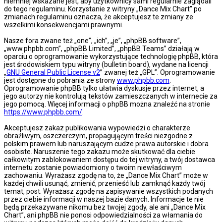
niemniej wskazane jest, aby użytkownicy sami regularnie zaglądali
do tego regulaminu. Korzystanie z witryny „Dance Mix Chart” po
zmianach regulaminu oznacza, że akceptujesz te zmiany ze
wszelkimi konsekwencjami prawnymi.
Nasze fora zwane też „one”, „ich”, „je”, „phpBB software”,
„www.phpbb.com”, „phpBB Limited”, „phpBB Teams” działają w
oparciu o oprogramowanie wykorzystujące technologię phpBB, która
jest środowiskiem typu witryny (bulletin board), wydane na licencji
„
GNU General Public License v2
” zwanej też „GPL”. Oprogramowanie
jest dostępne do pobrania ze strony
www.phpbb.com
.
Oprogramowanie phpBB tylko ułatwia dyskusje przez internet, a
jego autorzy nie kontrolują tekstów zamieszczanych w internecie za
jego pomocą. Więcej informacji o phpBB można znaleźć na stronie
https://www.phpbb.com/
.
Akceptujesz zakaz publikowania wypowiedzi o charakterze
obraźliwym, oszczerczym, propagującym treści niezgodne z
polskim prawem lub naruszającym cudze prawa autorskie i dobra
osobiste. Naruszenie tego zakazu może skutkować dla ciebie
całkowitym zablokowaniem dostępu do tej witryny, a twój dostawca
internetu zostanie powiadomiony o twoim niewłaściwym
zachowaniu. Wyrażasz zgodę na to, że „Dance Mix Chart” może w
każdej chwili usunąć, zmienić, przenieść lub zamknąć każdy twój
temat, post. Wyrażasz zgodę na zapisywanie wszystkich podanych
przez ciebie informacji w naszej bazie danych. Informacje te nie
będą przekazywane nikomu bez twojej zgody, ale ani „Dance Mix
Chart”, ani phpBB nie ponosi odpowiedzialności za włamania do