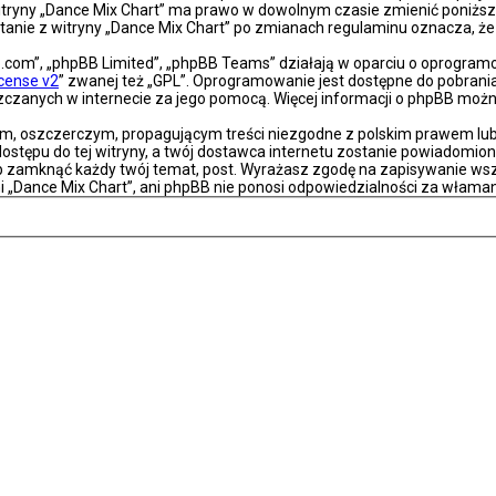
a witryny „Dance Mix Chart” ma prawo w dowolnym czasie zmienić poniższ
ystanie z witryny „Dance Mix Chart” po zmianach regulaminu oznacza, 
bb.com”, „phpBB Limited”, „phpBB Teams” działają w oparciu o oprogra
icense v2
” zwanej też „GPL”. Oprogramowanie jest dostępne do pobrani
eszczanych w internecie za jego pomocą. Więcej informacji o phpBB moż
m, oszczerczym, propagującym treści niezgodne z polskim prawem lub 
stępu do tej witryny, a twój dostawca internetu zostanie powiadomio
ub zamknąć każdy twój temat, post. Wyrażasz zgodę na zapisywanie wsz
i „Dance Mix Chart”, ani phpBB nie ponosi odpowiedzialności za właman