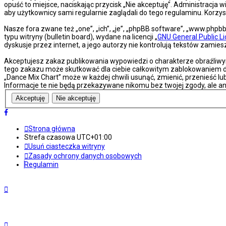
opuść to miejsce, naciskając przycisk „Nie akceptuję”. Administracj
aby użytkownicy sami regularnie zaglądali do tego regulaminu. Korz
Nasze fora zwane też „one”, „ich”, „je”, „phpBB software”, „www.php
typu witryny (bulletin board), wydane na licencji „
GNU General Public L
dyskusje przez internet, a jego autorzy nie kontrolują tekstów zami
Akceptujesz zakaz publikowania wypowiedzi o charakterze obraźliwy
tego zakazu może skutkować dla ciebie całkowitym zablokowaniem do
„Dance Mix Chart” może w każdej chwili usunąć, zmienić, przenieść l
Informacje te nie będą przekazywane nikomu bez twojej zgody, ale an
Strona główna
Strefa czasowa
UTC+01:00
Usuń ciasteczka witryny
Zasady ochrony danych osobowych
Regulamin