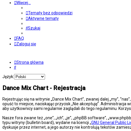
Więcej…
Tematy bez odpowiedzi
Aktywne tematy
Szukaj
FAQ
Zaloguj się
Strona główna
Szukaj
Język:
Dance Mix Chart - Rejestracja
Rejestrując się na witrynie „Dance Mix Chart”, zwanej dalej „my”, ”nas
opuść to miejsce, naciskając przycisk „Nie akceptuję”. Administracj
aby użytkownicy sami regularnie zaglądali do tego regulaminu. Korz
Nasze fora zwane też „one”, „ich”, „je”, „phpBB software”, „www.php
typu witryny (bulletin board), wydane na licencji „
GNU General Public L
dyskusje przez internet, a jego autorzy nie kontrolują tekstów zami