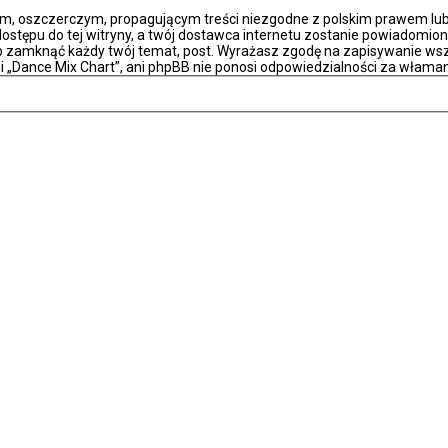
m, oszczerczym, propagującym treści niezgodne z polskim prawem lub 
stępu do tej witryny, a twój dostawca internetu zostanie powiadomio
ub zamknąć każdy twój temat, post. Wyrażasz zgodę na zapisywanie wsz
i „Dance Mix Chart”, ani phpBB nie ponosi odpowiedzialności za właman