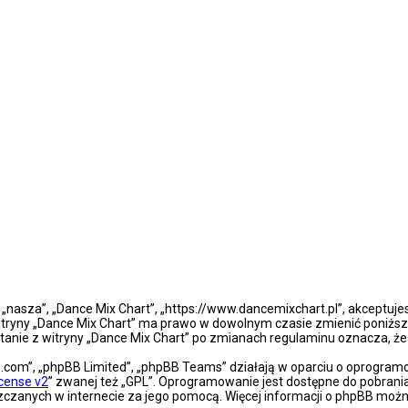
”, „nasza”, „Dance Mix Chart”, „https://www.dancemixchart.pl”, akceptuj
a witryny „Dance Mix Chart” ma prawo w dowolnym czasie zmienić poniższ
ystanie z witryny „Dance Mix Chart” po zmianach regulaminu oznacza, 
bb.com”, „phpBB Limited”, „phpBB Teams” działają w oparciu o oprogra
icense v2
” zwanej też „GPL”. Oprogramowanie jest dostępne do pobrani
eszczanych w internecie za jego pomocą. Więcej informacji o phpBB moż