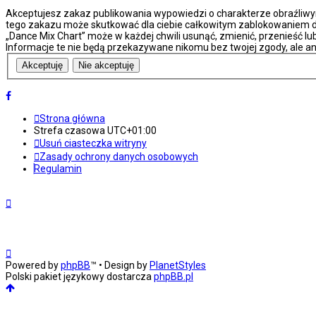
Akceptujesz zakaz publikowania wypowiedzi o charakterze obraźliwy
tego zakazu może skutkować dla ciebie całkowitym zablokowaniem do
„Dance Mix Chart” może w każdej chwili usunąć, zmienić, przenieść l
Informacje te nie będą przekazywane nikomu bez twojej zgody, ale an
Strona główna
Strefa czasowa
UTC+01:00
Usuń ciasteczka witryny
Zasady ochrony danych osobowych
Regulamin
Powered by
phpBB
™
• Design by
PlanetStyles
Polski pakiet językowy dostarcza
phpBB.pl