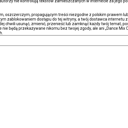
 autorzy nie kontrolują tekstów zamieszczanych w internecie za jego 
m, oszczerczym, propagującym treści niezgodne z polskim prawem lub
itym zablokowaniem dostępu do tej witryny, a twój dostawca internet
ej chwili usunąć, zmienić, przenieść lub zamknąć każdy twój temat, p
e nie będą przekazywane nikomu bez twojej zgody, ale ani „Dance Mix C
h.