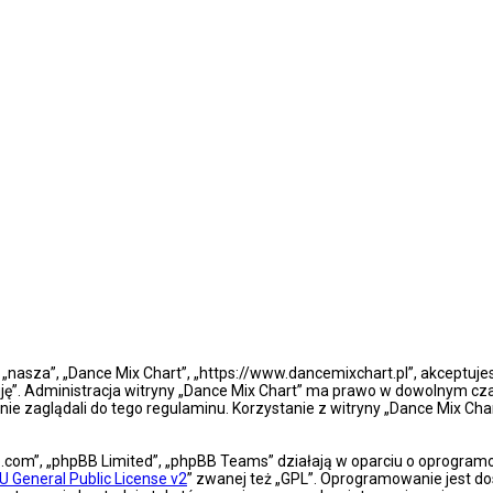
s”, „nasza”, „Dance Mix Chart”, „https://www.dancemixchart.pl”, akceptu
ptuję”. Administracja witryny „Dance Mix Chart” ma prawo w dowolnym c
rnie zaglądali do tego regulaminu. Korzystanie z witryny „Dance Mix C
bb.com”, „phpBB Limited”, „phpBB Teams” działają w oparciu o oprogra
U General Public License v2
” zwanej też „GPL”. Oprogramowanie jest do