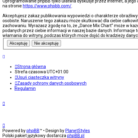
Oprogramowanie phpBB tylko ułatwia dyskusje przez internet, a jego
na stronie
https://www.phpbb.com/
.
Akceptujesz zakaz publikowania wypowiedzi o charakterze obraźliwy
osobiste. Naruszenie tego zakazu może skutkować dla ciebie całkow
zachowaniu. Wyrażasz zgodę na to, że „Dance Mix Chart” może w każd
podanych przez ciebie informacji w naszej bazie danych. Informacje t
włamania do witryny, podczas których może dojść do kradzieży danyc
Strona główna
Strefa czasowa
UTC+01:00
Usuń ciasteczka witryny
Zasady ochrony danych osobowych
Regulamin
Powered by
phpBB
™
• Design by
PlanetStyles
Polski pakiet językowy dostarcza
phpBB.pl