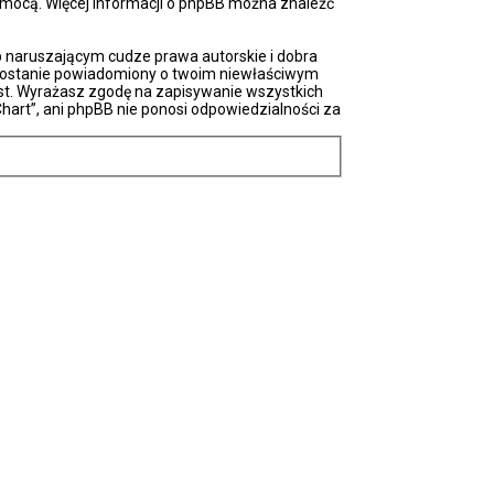
pomocą. Więcej informacji o phpBB można znaleźć
 naruszającym cudze prawa autorskie i dobra
u zostanie powiadomiony o twoim niewłaściwym
ost. Wyrażasz zgodę na zapisywanie wszystkich
hart”, ani phpBB nie ponosi odpowiedzialności za