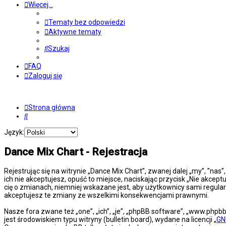
Więcej…
Tematy bez odpowiedzi
Aktywne tematy
Szukaj
FAQ
Zaloguj się
Strona główna
Szukaj
Język:
Dance Mix Chart - Rejestracja
Rejestrując się na witrynie „Dance Mix Chart”, zwanej dalej „my”, ”na
ich nie akceptujesz, opuść to miejsce, naciskając przycisk „Nie akce
cię o zmianach, niemniej wskazane jest, aby użytkownicy sami regula
akceptujesz te zmiany ze wszelkimi konsekwencjami prawnymi.
Nasze fora zwane też „one”, „ich”, „je”, „phpBB software”, „www.php
jest środowiskiem typu witryny (bulletin board), wydane na licencji „
GN