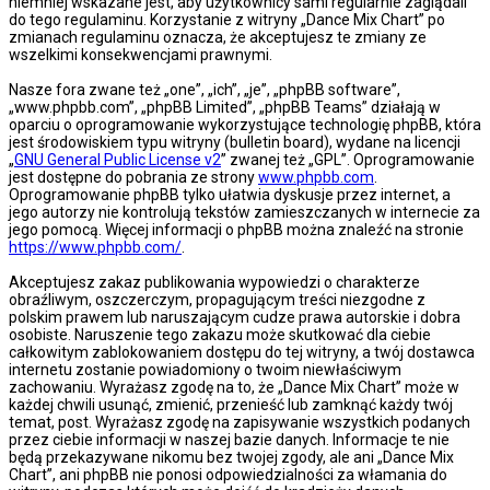
niemniej wskazane jest, aby użytkownicy sami regularnie zaglądali
do tego regulaminu. Korzystanie z witryny „Dance Mix Chart” po
zmianach regulaminu oznacza, że akceptujesz te zmiany ze
wszelkimi konsekwencjami prawnymi.
Nasze fora zwane też „one”, „ich”, „je”, „phpBB software”,
„www.phpbb.com”, „phpBB Limited”, „phpBB Teams” działają w
oparciu o oprogramowanie wykorzystujące technologię phpBB, która
jest środowiskiem typu witryny (bulletin board), wydane na licencji
„
GNU General Public License v2
” zwanej też „GPL”. Oprogramowanie
jest dostępne do pobrania ze strony
www.phpbb.com
.
Oprogramowanie phpBB tylko ułatwia dyskusje przez internet, a
jego autorzy nie kontrolują tekstów zamieszczanych w internecie za
jego pomocą. Więcej informacji o phpBB można znaleźć na stronie
https://www.phpbb.com/
.
Akceptujesz zakaz publikowania wypowiedzi o charakterze
obraźliwym, oszczerczym, propagującym treści niezgodne z
polskim prawem lub naruszającym cudze prawa autorskie i dobra
osobiste. Naruszenie tego zakazu może skutkować dla ciebie
całkowitym zablokowaniem dostępu do tej witryny, a twój dostawca
internetu zostanie powiadomiony o twoim niewłaściwym
zachowaniu. Wyrażasz zgodę na to, że „Dance Mix Chart” może w
każdej chwili usunąć, zmienić, przenieść lub zamknąć każdy twój
temat, post. Wyrażasz zgodę na zapisywanie wszystkich podanych
przez ciebie informacji w naszej bazie danych. Informacje te nie
będą przekazywane nikomu bez twojej zgody, ale ani „Dance Mix
Chart”, ani phpBB nie ponosi odpowiedzialności za włamania do