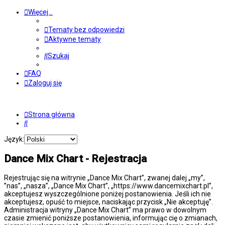
Więcej…
Tematy bez odpowiedzi
Aktywne tematy
Szukaj
FAQ
Zaloguj się
Strona główna
Szukaj
Język:
Dance Mix Chart - Rejestracja
Rejestrując się na witrynie „Dance Mix Chart”, zwanej dalej „my”,
”nas”, „nasza”, „Dance Mix Chart”, „https://www.dancemixchart.pl”,
akceptujesz wyszczególnione poniżej postanowienia. Jeśli ich nie
akceptujesz, opuść to miejsce, naciskając przycisk „Nie akceptuję”.
Administracja witryny „Dance Mix Chart” ma prawo w dowolnym
czasie zmienić poniższe postanowienia, informując cię o zmianach,