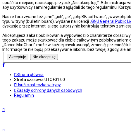
opuść to miejsce, naciskając przycisk „Nie akceptuję”. Administracj
aby użytkownicy sami regularnie zaglądali do tego regulaminu. Korz
Nasze fora zwane też „one”, „ich”, „je”, „phpBB software”, „www.php
typu witryny (bulletin board), wydane na licencji „
GNU General Public L
dyskusje przez internet, a jego autorzy nie kontrolują tekstów zami
Akceptujesz zakaz publikowania wypowiedzi o charakterze obraźliwy
tego zakazu może skutkować dla ciebie całkowitym zablokowaniem do
„Dance Mix Chart” może w każdej chwili usunąć, zmienić, przenieść l
Informacje te nie będą przekazywane nikomu bez twojej zgody, ale an
Strona główna
Strefa czasowa
UTC+01:00
Usuń ciasteczka witryny
Zasady ochrony danych osobowych
Regulamin