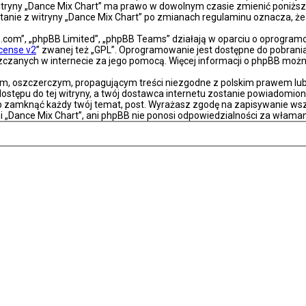
a witryny „Dance Mix Chart” ma prawo w dowolnym czasie zmienić poniższ
ystanie z witryny „Dance Mix Chart” po zmianach regulaminu oznacza, 
bb.com”, „phpBB Limited”, „phpBB Teams” działają w oparciu o oprogra
icense v2
” zwanej też „GPL”. Oprogramowanie jest dostępne do pobrani
eszczanych w internecie za jego pomocą. Więcej informacji o phpBB moż
m, oszczerczym, propagującym treści niezgodne z polskim prawem lub 
stępu do tej witryny, a twój dostawca internetu zostanie powiadomio
ub zamknąć każdy twój temat, post. Wyrażasz zgodę na zapisywanie wsz
i „Dance Mix Chart”, ani phpBB nie ponosi odpowiedzialności za właman