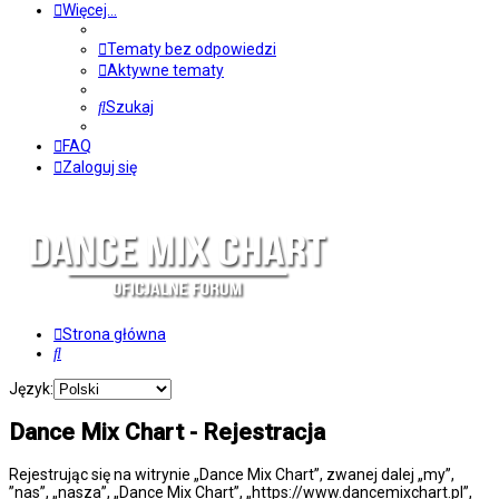
Więcej…
Tematy bez odpowiedzi
Aktywne tematy
Szukaj
FAQ
Zaloguj się
Strona główna
Szukaj
Język:
Dance Mix Chart - Rejestracja
Rejestrując się na witrynie „Dance Mix Chart”, zwanej dalej „my”,
”nas”, „nasza”, „Dance Mix Chart”, „https://www.dancemixchart.pl”,