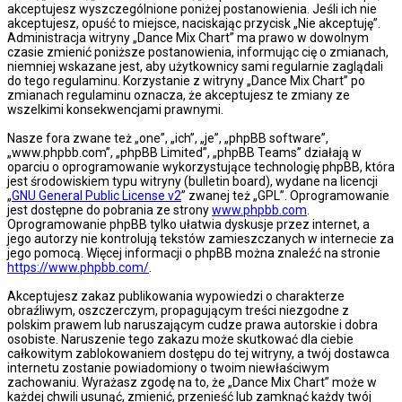
akceptujesz wyszczególnione poniżej postanowienia. Jeśli ich nie
akceptujesz, opuść to miejsce, naciskając przycisk „Nie akceptuję”.
Administracja witryny „Dance Mix Chart” ma prawo w dowolnym
czasie zmienić poniższe postanowienia, informując cię o zmianach,
niemniej wskazane jest, aby użytkownicy sami regularnie zaglądali
do tego regulaminu. Korzystanie z witryny „Dance Mix Chart” po
zmianach regulaminu oznacza, że akceptujesz te zmiany ze
wszelkimi konsekwencjami prawnymi.
Nasze fora zwane też „one”, „ich”, „je”, „phpBB software”,
„www.phpbb.com”, „phpBB Limited”, „phpBB Teams” działają w
oparciu o oprogramowanie wykorzystujące technologię phpBB, która
jest środowiskiem typu witryny (bulletin board), wydane na licencji
„
GNU General Public License v2
” zwanej też „GPL”. Oprogramowanie
jest dostępne do pobrania ze strony
www.phpbb.com
.
Oprogramowanie phpBB tylko ułatwia dyskusje przez internet, a
jego autorzy nie kontrolują tekstów zamieszczanych w internecie za
jego pomocą. Więcej informacji o phpBB można znaleźć na stronie
https://www.phpbb.com/
.
Akceptujesz zakaz publikowania wypowiedzi o charakterze
obraźliwym, oszczerczym, propagującym treści niezgodne z
polskim prawem lub naruszającym cudze prawa autorskie i dobra
osobiste. Naruszenie tego zakazu może skutkować dla ciebie
całkowitym zablokowaniem dostępu do tej witryny, a twój dostawca
internetu zostanie powiadomiony o twoim niewłaściwym
zachowaniu. Wyrażasz zgodę na to, że „Dance Mix Chart” może w
każdej chwili usunąć, zmienić, przenieść lub zamknąć każdy twój