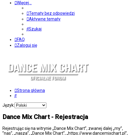
Więcej…
Tematy bez odpowiedzi
Aktywne tematy
Szukaj
FAQ
Zaloguj się
Strona główna
Szukaj
Język:
Dance Mix Chart - Rejestracja
Rejestrując się na witrynie „Dance Mix Chart”, zwanej dalej „my”,
”nas”, „nasza”, „Dance Mix Chart”, „https://www.dancemixchart.pl”,