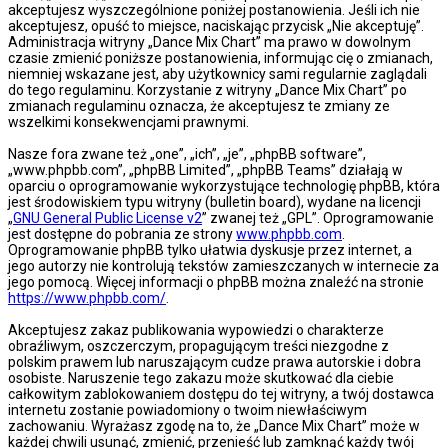
akceptujesz wyszczególnione poniżej postanowienia. Jeśli ich nie
akceptujesz, opuść to miejsce, naciskając przycisk „Nie akceptuję”.
Administracja witryny „Dance Mix Chart” ma prawo w dowolnym
czasie zmienić poniższe postanowienia, informując cię o zmianach,
niemniej wskazane jest, aby użytkownicy sami regularnie zaglądali
do tego regulaminu. Korzystanie z witryny „Dance Mix Chart” po
zmianach regulaminu oznacza, że akceptujesz te zmiany ze
wszelkimi konsekwencjami prawnymi.
Nasze fora zwane też „one”, „ich”, „je”, „phpBB software”,
„www.phpbb.com”, „phpBB Limited”, „phpBB Teams” działają w
oparciu o oprogramowanie wykorzystujące technologię phpBB, która
jest środowiskiem typu witryny (bulletin board), wydane na licencji
„
GNU General Public License v2
” zwanej też „GPL”. Oprogramowanie
jest dostępne do pobrania ze strony
www.phpbb.com
.
Oprogramowanie phpBB tylko ułatwia dyskusje przez internet, a
jego autorzy nie kontrolują tekstów zamieszczanych w internecie za
jego pomocą. Więcej informacji o phpBB można znaleźć na stronie
https://www.phpbb.com/
.
Akceptujesz zakaz publikowania wypowiedzi o charakterze
obraźliwym, oszczerczym, propagującym treści niezgodne z
polskim prawem lub naruszającym cudze prawa autorskie i dobra
osobiste. Naruszenie tego zakazu może skutkować dla ciebie
całkowitym zablokowaniem dostępu do tej witryny, a twój dostawca
internetu zostanie powiadomiony o twoim niewłaściwym
zachowaniu. Wyrażasz zgodę na to, że „Dance Mix Chart” może w
każdej chwili usunąć, zmienić, przenieść lub zamknąć każdy twój