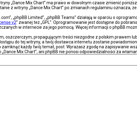
a witryny „Dance Mix Chart” ma prawo w dowolnym czasie zmienić poniższ
ystanie z witryny „Dance Mix Chart” po zmianach regulaminu oznacza, 
bb.com”, „phpBB Limited”, „phpBB Teams” działają w oparciu o oprogra
icense v2
” zwanej też „GPL”. Oprogramowanie jest dostępne do pobrani
eszczanych w internecie za jego pomocą. Więcej informacji o phpBB moż
m, oszczerczym, propagującym treści niezgodne z polskim prawem lub 
stępu do tej witryny, a twój dostawca internetu zostanie powiadomio
ub zamknąć każdy twój temat, post. Wyrażasz zgodę na zapisywanie wsz
i „Dance Mix Chart”, ani phpBB nie ponosi odpowiedzialności za właman