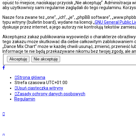
opuść to miejsce, naciskając przycisk „Nie akceptuję”. Administracj
aby użytkownicy sami regularnie zaglądali do tego regulaminu. Korz
Nasze fora zwane też „one”, „ich”, „je”, „phpBB software”, „www.php
typu witryny (bulletin board), wydane na licencji „
GNU General Public L
dyskusje przez internet, a jego autorzy nie kontrolują tekstów zami
Akceptujesz zakaz publikowania wypowiedzi o charakterze obraźliwy
tego zakazu może skutkować dla ciebie całkowitym zablokowaniem do
„Dance Mix Chart” może w każdej chwili usunąć, zmienić, przenieść l
Informacje te nie będą przekazywane nikomu bez twojej zgody, ale an
Strona główna
Strefa czasowa
UTC+01:00
Usuń ciasteczka witryny
Zasady ochrony danych osobowych
Regulamin